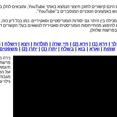
הסרטונים האמורים הינם קישורים לתוכן חיצוני
אמצעים הטכניים המוסברים ב"YouTube".
לה בין היתר גם יסודות הומוריסטיים וסאטיריים. כמו בכל דיון כזה,
להיפגע מהתייחסות הומוריסטית-סאטירית לנושאים בעלי הקשרים דתי
בפרשות שלהלן.
לך
|
וירא (1)
|
וירא (2)
|
חיי שרה
|
תולדות
|
ויצא
|
וישלח
|
ו
שמות
|
וארא
|
בוא
|
בשלח
|
יתרו (1)
|
יתרו (2)
|
משפטים