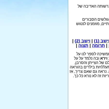
 הנמצא באתר YouTube, ומובאים להלן ברשותה האדיבה של
 גולשים הסבורים
ים, מוזמנים לנטוש
ישב (1)
|
וישב (2)
|
|
תרומה
|
תצוה
|