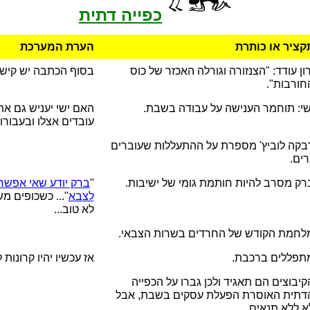
כפייה דתית
קציר או כותרת
הערת המערכת
רון עודד: "הצנזורה וגורלה האכזר של כוס
בסוף הכתבה יש קיש
חורבות".
שי: תוחמר הענישה על עבודה בשבת.
האם ישי יעניש גם את
עובדים אצלו ובעבור
בקה לוביץ' מספרת על ההתעללות שעוברים
רים.
רק מסרב להיות חותמת גומי של ישיבות.
"
ברק יודע שאי אפשר 
לצבא
"... כשכופים מ
לא טוב...
לחמת הקודש של החרדים בשרות הצבאי.
תפללים ברכבת.
אז עכשיו יהיו קרונות
קיבוצים הם תאגיד ולכן גברו על הכפייה
דתית האוסרת הפעלת עסקים בשבת, אבל
א ללא תנאים.