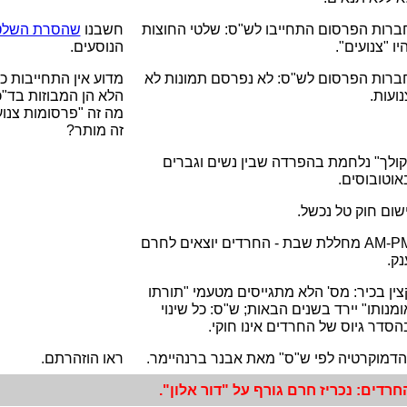
ברות הפרסום התחייבו לש"ס: שלטי החוצות
חשבנו
שהסרת השלט
היו "צנועים".
הנוסעים.
ברות הפרסום לש"ס: לא נפרסם תמונות לא
מדוע אין התחייבות כ
נועות.
הלא הן המבוזות בד"
מה זה "פרסומות צנו
זה מותר?
קולך" נלחמת בהפרדה שבין נשים וגברים
אוטובוסים.
ישום חוק טל נכשל.
AM-P
מחללת שבת - החרדים יוצאים לחרם
נק.
צין בכיר: מס' הלא מתגייסים מטעמי "תורתו
ומנותו" יירד בשנים הבאות; ש"ס: כל שינוי
הסדר גיוס של החרדים אינו חוקי.
הדמוקרטיה לפי ש"ס" מאת אבנר ברנהיימר.
ראו הוזהרתם.
חרדים: נכריז חרם גורף על "דור אלון".