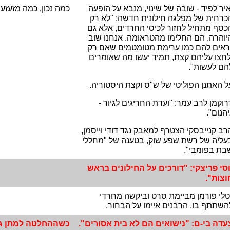
איר לפיד - שובה של שינוי, מנבא על הופעה
כמה נכון, כמה מזעזע
כרחית של מפלגה חילונית חדשה: "לא רק
כסף מתחיל לחזור לכיסי החרדים, אלא גם
יוהרה. הם החלימו מהטראומה. אנחנו שוב
ראים להם כמו ערימת מטומטמים שאם רק
לחצו עליהם קצת, תמיד יעשו מה שאומרים
הם לעשות".
ל האתנן הפוליטי של ש"ס וקצת היסטוריה.
רוקמן לרב עמר: "ועדת החריגים לגיור -
יהנום".
רב קנייבסקי הצטרף למאבק נגד דודי וייסמן,
עליה של רשת שפע שוק, בטענה של "מחללי
בת בפומבי".
וסי פריצקי: "דורכים על החילונים בראש
וצות".
טלי פורמן מביימת סרט וביקשה מחרדי
השתתף בו, הרבנים איימו על הבחור.
עדה בי-ם: "נישואים הם לא בית אסורים".
כשההחלטה למתן גט