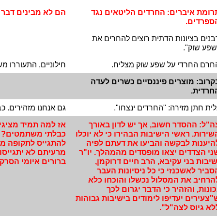
רומת איברים: החרדים הליטאים נגד
הם לא מבינים דבר
ספרדים.
בנים בציונות הדתית רוצים להחרים את
שפע שוק".
חרם החרדי על שפע שוק מצליח.
חילוניים, התעוררו מ
קרוב: מוצרים פיננסיים כשרים לעדה
חרדית.
לית חתן מזירה: "החרדים ינצחו".
גם אנחנו מזהירים. כב
ה"ל: ההסדר חשוב, אך יש לדון באורך
אז למה תמיד מציגי
שירות. ראשי הישיבות הבהירו כי לא יוכלו
כבלתי משתמטים? ו
היענות לבקשה והביעו את דעתם לפיה
להתגייס לתקופה מס
ני הצדדים יצאו מופסדים מהמהלך. יו"ר
מרעיתם לא יתגייסו 
שיבות בני עקיבא, הרב חיים דרוקמן,
ברורים איומי הסרק.
סביר לאשכנזי כי כל ניסיונות העבר
הרחיב את המסלול נכשלו והוכחו כלא
כונות, והזהיר כי הדבר יגרום לכך
"צעירים יעדיפו לימודים בישיבות גבוהות
לא גיוס לצה"ל".