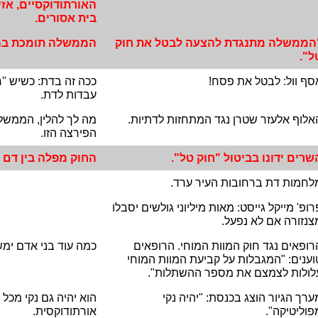
האורתודוקסיים, אזי
בית אסורים.
הממשלה מתנגדת להצעה לבטל את חוק
הממשלה תומכת בה
ל".
סף וול: לבטל את פסח!
ככה זה בדת: כשיש "ח
עבדות לדת.
אלוף אלעזר שטרן נגד המתחזות לדתיות.
מה לך להלין, הממשל
הפירצה הזו.
שרים ידונו בביטול "חוק טל".
החוק מפלה בין דם ל
לחמות דת ברחובות העיר ערד.
רופ' מייקל גייסט: מאות מיליוני גולשים יסבלו
צנזורה אם לא נפעל.
רופאים נגד חוק המוות המוחי. הרופאים
כמה עוד בני אדם ימ
וענים: "המגבלות על קביעת המוות המוחי
לולות לצמצם את מספר ההשתלות".
ערך הגיור הוצג בכנסת: "יהיה נקי
הוא יהיה גם נקי מכל 
פוליטיקה".
אורתודוקסית.