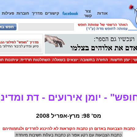
צור
אודות
קישורים
מדריך
חוברות
פעילות
קשר
שי
יומן חדשות
החזרה בתשובה
יוצאים בשאלה
השתלטות חרדית
עיתונות חר
ופש" - יומן אירועים - דת ומדינ
מס' 98: מרץ-אפריל 2008
כתבות הצבועות באדום הן כתבות הקוראות לא להיכנע לחרדים ולגחמותיהם
כתבות הצבועות עם רקע אפור הן כתבות בעלות חשיבות מיוחדת