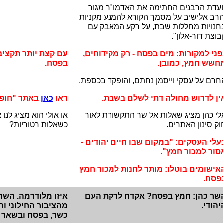
ועדת הרבנים החתימה את האדמו"ר מגור
הרב אלישיב על מסמך הקורא להמנע מקניות
חנויות מחללות שבת, על רקע המאבק עם
בוצת דור-אלון".
פני למקורות: מים בפסח - רק מקידוחים,
עם קצת יותר תקציב
חשש חמץ, כמובן.
בפסח.
חרם על עסקי וייסמן נחתם, והופקד בכספת.
ין לדרוש מחולה דתי לשלם בשבת.
ראו
כאן
באתר "חופש
לי כהן מציג שאלות אל שר התקשורת לאור
או אולי הוא מציג לנו
וק סינון האתרים.
כשאלות רטוריות?
עלי העסקים: "במקום שבו חיים יהודים -
סור למכור חמץ".
אישומים בוטלו: מותר לחנות למכור חמץ
פסח.
שר כהן: חמץ בפסח? אקדח לרקת העם
איזו מלודרמה. השר
יהודי.
מהציבור החילוני ו
כשר, בפסח ובשאר י