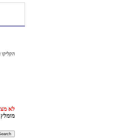
e
:שופיחה
?םתשפ
:booka