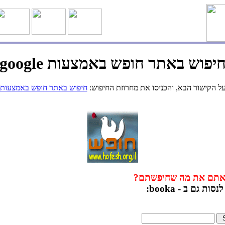
googl תועצמאב שפוח רתאב שופיח
 תזורחמ תא וסינכהו ,אבה רושיקה לע וקילקה
google תועצמאב שפוח רתאב
יחש המ תא םתאצמ אל
 - ב םג תוסנל ץלמומ