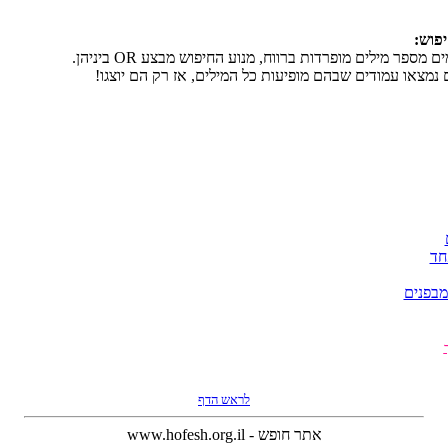
 ןפוא
 OR עצבמ שופיחה עונמ ,חוורב תודרפומ םילימ רפסמ םימשורשכ
ה קר זא ,םילימה לכ תועיפומ םהבש םידומע ואצמנ םא ,לבא
שה
רנ הככ
ףדה שארל
www.hofesh.org.il - שפוח רתא