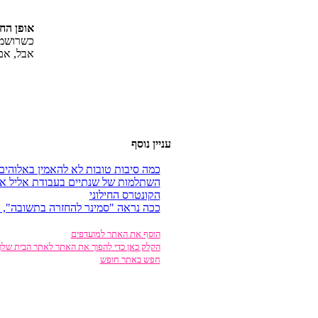
:שופיחה
.ןהיניב
!וגצוי ם
ףסונ ןיינע
םיהולאב ןימאהל אל תובוט תוביס המכ
דחא לילא תדובעב םייתנש לש תומלת
ינוליחה סרטנוקה
םינפבמ ,"הבושתב הרזחהל רנימס" הא
םיפדעומל רתאה תא ףסוה
ךלש תיבה רתאל רתאה תא ךופהל ידכ ןאכ קלקה
שפוח רתאב שפח