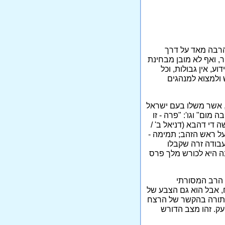
ן הרבה מאד על דרך
ר, ואף לא מובן מבחינת
ה, כידוע, אין גבולות, וכל
 ולמצוא למנהגים
, אשר משלו בעם ישראל
 מום" וגו': "פרה - זו
שנאמר: אנת הוא ראשה די דהבא (דניאל ב' /
על ראש הזהב; תמימה -
 עבודה זרה שקבלו
נה היא לכורש מלך פרס
ם הרב המסורתי
יות, הכוח, אבל הוא גם הצבע של
בתורה בהקשר של הרצח
עק. זהו מצב הדורש