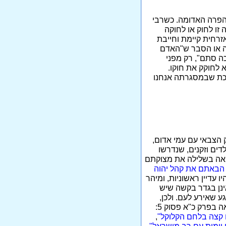
 הפרה האדומה. כשרבי
 זו לחוק או לחוקה
זרחית קיימת וחייבת
יבה או הסבר ש"האדם
ככה סתם", רק מפני
 לחוקק את חוקו.
רכת שבמסגרתה אנחנו
הצבאי עם עמי אדום,
דים וזקנים, שנדרשו
רואה בשלילה את מצוקתם
 הבאתם את קהל יהוה
יו עדיין ראשוניות, ומיהר
ר אינן בגדר בקשה שיש
 שאירע לעם. ולכן,
כאשר הותקף העם מאוחר יותר ע"י נחשים, נמצא לו הנימוק: הם חטאו בכך שהתלוננו, כפי שנראה בפרק כ"א פסוק 5:
ו קצה בלחם הקלוקל"
,