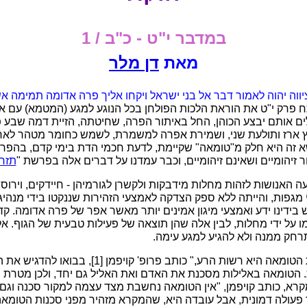
במדבר י"ט - כ"ב / 1
מאת
דן מלר
ווה יהוה לאמור דבר אל בני ישראל ויקחו אליך פרה אדומה תמימה א
ח פרק י"ט את הוראת הלכות הפולחן בכל הנוגע למגע (המטמא) עם א
ם אותם יבצע הכוהן, החל באיתור הפרה, שחיטתה, הזיית דמה שבע פ
ץ ארז ותולעת שני, ושמירת אפרה למשמרת, לשמש כחומר מטהר לא
א זה היא חלק מ"טומאה" שקיימת, לדעת חכמי הדת בימי קדם, בהפר
ור זיהומיים ושאינם זיהומיים, וכבר עמדנו על דברים אלה בפרשת "
תזרי
ה האנושות לזהות מחלות מידבקות ולקשרן לגורמיהן - חיידקים, וירוס
די מגפות, והייתה ללא ספק הצדקה לאמצעי הזהירות שננקטו בידי מנהיג
יש בידינו ידע ואמצעי מיגון אמינים יותר מאשר אפר של פרה אדומה. קדמ
ו על ידי מחלות, לבין אלה שהן תוצאה של פעילות טבעית של הגוף. 
רחק ממנה ולא להגיע למגע עימה.
"בכל האלילות כולה רשות הטומאה היא רשות הרע," כותב 
. הטומאה באלילות מסכנת את האדם ואת האליל גם יחד, ולכן מטרת ה
רא, כותב קויפמן, "אין הטומאה נחשבת מצד עצמה למקור סכנה וגם א
כך פעולה דמונית, אבל עובדה היא, שהמקרא מזהיר מפני סכנות הטומאה