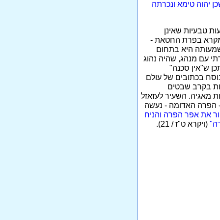
ן יהוה טימא ונכרתה
ות טבעיות שאינן
המקרא בפרת החטאת -
משמעותה היא בתחום
תי או דתי עם מנהג, שהיה נהוג
כן ש"אין סכנה"
וסח בכתובים של עולם
לות בקרב שבטים
ת מאגיה. השעיר לעזאזל
- הפרה האדומה - נעשה
ר את אפר הפרה והניח
ה"
(ויקרא ט"ז / 21).