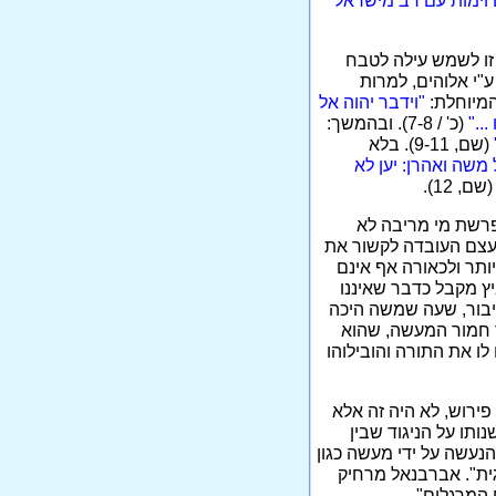
וימות עם רב מישראל"
ה זו לשמש עילה לטבח
"י אלוהים, למרות
המיוחלת:
"וידבר יהוה אל
.."
(כ' / 7-8). ובהמשך:
(שם, 9-11). בלא
 משה ואהרן: יען לא
שם, 12).
פרשת מי מריבה לא
או עשה דבר שלא כדין," גורס פרופ' ליבוביץ [5] ומוסיף: "עצם העובדה לקשור את
ותר ולכאורה אף אינם
יץ מקבל כדבר שאיננו
דיבור, שעה שמשה היכה
ך חמור המעשה, שהוא
לו את התורה והובילוהו
פירוש, לא היה זה אלא
תו על הניגוד שבין
הנעשה על ידי מעשה כגון
ית". אברבנאל מרחיק
 המרגלים".