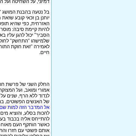
דמיוני, על השחיטה ועל 
בל נטעה בהבנת המושג "ח
יוחנן בן זכאי קובע שזאת
האזרחית, כפי שהיא תופס
להיות קיימת סיבה: מוסרי
הסביר" יכול להגן עליו בא
שלמישהו "התחשק" לחוקקו
לאמירה "זאת חוקת התור
חיים.
החלק השני של פרשת חוקת
אמורי ומואב, ועל המצוקה
לנדוד ללא הרף, שנים על
של האנשים הפשוטים, בני
אל המדבר הזה למות שם א
להכות בסלע, והוציא מים
להתייחס אליה בכבוד בעי
אותם פשוטי עם חזרו והתל