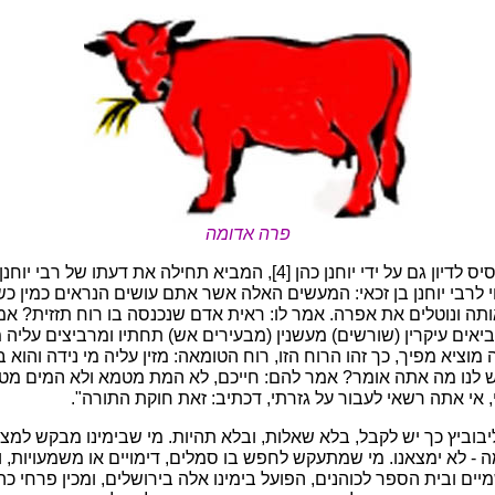
פרה אדומה
מדרש תנחומא משמש בסיס לדיון גם על ידי יוחנן כהן [4], המביא תחילה את ד
וי לרבי יוחנן בן זכאי: המעשים האלה אשר אתם עושים הנראים כמין 
תה ונוטלים את אפרה. אמר לו: ראית אדם שנכנסה בו רוח תזזית? אמר 
ביאים עיקרין (שורשים) מעשנין (מבעירים אש) תחתיו ומרביצים עליה 
מוציא מפיך, כך זהו הרוח הזו, רוח הטומאה: מזין עליה מי נידה והוא
קש לנו מה אתה אומר? אמר להם: חייכם, לא המת מטמא ולא המים מט
, אי אתה רשאי לעבור על גזרתי, דכתיב: זאת חוקת התורה".
יבוביץ כך יש לקבל, בלא שאלות, ובלא תהיות. מי שבימינו מבקש למצוא
- לא ימצאנו. מי שמתעקש לחפש בו סמלים, דימויים או משמעויות, ו
יים ובית הספר לכוהנים, הפועל בימינו אלה בירושלים, ומכין פרחי