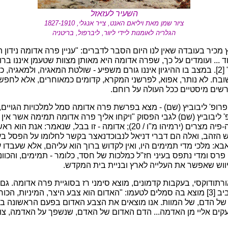
השעיר לעזאזל
ציור שמן מאת ויליאם האנט, צייר אנגלי, 1827-1910
הגלריה לאומנות ליידי ליוור, ליברפול, בריטניה
יץ מכיר בעובדה שאין לנו היום הסבר לדברים: "עניין פרה אדומה נידו
... ועומדים על כך, שפרה אדומה היא מאותן מצוות שטעמן איננו ברו
ניתוח רציונלי של המצווה" [2]. במצב בו ההיגיון איננו גורם משפיע - שולטת המאגיה, ולמאגי
ובח. לא נותר, אפוא, לפרשני המקרא, קדומים כמאוחרים, אלא לחפש
רשים מיסטיים ככל העולה על רוחם.
רופ' ליבוביץ (שם) - מצא בפרשת פרה אדומה סמל למלכויות הגויים
פ' ליבוביץ (שם) לגבי הפסוק "ויקחו אליך פרה אדומה תמימה אשר אין בה
מצרים, שנאמר: עגלה יפה-פיה מצרים (ירמיהו מ"ו / 20); אדומה - זו בבל, 
ראש הזהב, ואלה הם דברי דניאל לנבוכדנאצר בקשר לחלומו על הפסל ב
 אבא: מלכי מדי תמימים היו, ואין לקדוש ברוך הוא עליהם, אלא שעבדו
פרס ומדי נתפס בעיני חז"ל כמלכות של חסד, כלומר - תמימים, והכוו
יווש שאפשר את העלייה לארץ ובניית בית המקדש.
אורתודוקסי, בעקבות קדמונים, מוצא סימני רז בסוגיית פרה אדומה. ג
(קונסרבטיבי) רוברטו ארביב [3] מוצא בה סמלים לטעמו: "האדום הוא צבע היצר, המינ
של הדם, של המוות. אנו מוצאים את הצבע האדום בפעם הראשונה 
ועקים אליי מן האדמה... הדם האדום של האדם, שנשפך על האדמה, צו