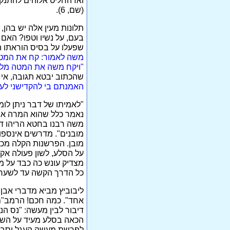
ואז החליט אלוהים להתנק
(שם, 6).
תלונות מעין אלה יש בהן,
בעם, על נשיו וטפו? האם 
שפעלו על בסיס הוראתו ה
משה לאמור: קח את המטה 
"ויקח משה את המטה מלפני
שהכתוב יבטא תגובה, אי 
האמנתם בי להקדישני לעי
"לאמיתו של דבר ניתן לו
משה רבנו בחטא הריהו דב
מובנים". מדרשים אינספור
מובן. הפרשנות הקלה מכו
על הסלע, לשון פעולה אק
מצדיק עונש כה כבד על מש
כל הדרך הקשה עד לשערי
ליבוביץ מביא מדברי אבן 
אחד". כמה חכם! הרמב"ם 
דיבור לבין מעשה: "נס הנ
הכאה בסלע מעיד על השת
לפרשת מעשה העגל וסבור,