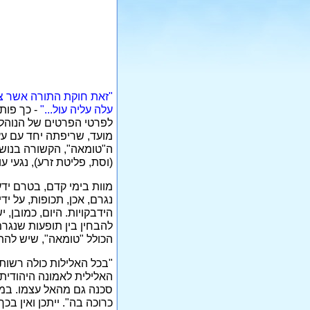
"זאת חוקת התורה אשר צי
עלה עליה עול..."
- כך פות
לפרטי הפרטים של הנוהלי
מועד, שריפתה יחד עם ע
ה"טומאה", הקשורה בנוש
(וסת, פליטת זרע), נגעי ע
מוות בימי קדם, בטרם ידע
נגרם, אכן, תכופות, על י
הידבקויות. היום, כמובן, 
להבחין בין תופעות שנגרמ
הכולל "טומאה", שיש להת
האלילית לאמונה היהודית
סכנה גם מהאל עצמו. במק
כרוכה בה". ייתכן ואין ב