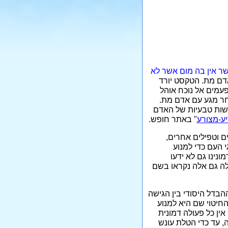
שר אין בה מום אשר לא
דם מת. הטקסט יורד
עמים אל נוכח אוהל
חר מגע עם אדם מת.
שות טבעיות של האדם
ע-מצורע
" באתר חופש.
ים וטפילים אחרים,
י העם כדי למנוע
ונינו גם לא ידעו
אלה גם אלה נקראו בשם
פרופ' קויפמן [1], בבואו להדגיש את ההבדל היסודי בין הגישה
חיטוי שם היא למנוע
ין כל פעולה דמונית
, עד כדי הטלת עונש