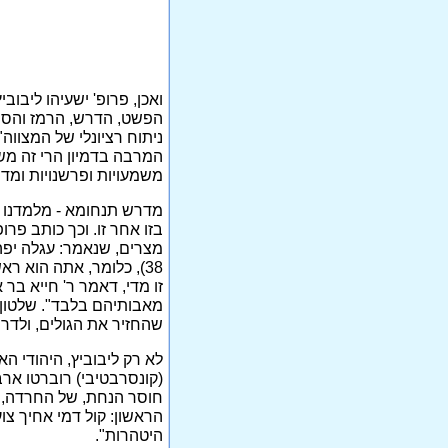
ואכן, פרופ' ישעיהו ליבוב
הפשט, הדרש, הרמז והסוד 
המרבה בדמיון הרי זה מש
משמעויות ופרשנויות ומד
מדרש תנחומא - מלמדנו פ
בזו אחר זו. וכך כותב פרו
38), כלומר, אתה הוא 
זו מדי, דאמר ר' חייא בר
מאבותיהם בלבד". שלטון 
שהחזיר את הגולים, ולדר
לא רק ליבוביץ, היהודי ה
חוסר הנחת, של החרדה, 
הראשון: קול דמי אחיך צ
היטהרות".