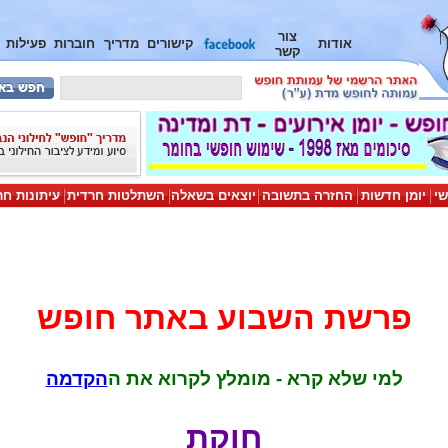
צור
אודות
קישורים
מדריך
חוברות
פעילות
קשר
שי
יומן חדשות
החזרה בתשובה
יוצאים בשאלה
השתלטות חרדית
עיתונות חר
פרשת השבוע באתר חופש
למי שלא קרא - מומלץ לקרוא את ה
הקדמה
חוקת