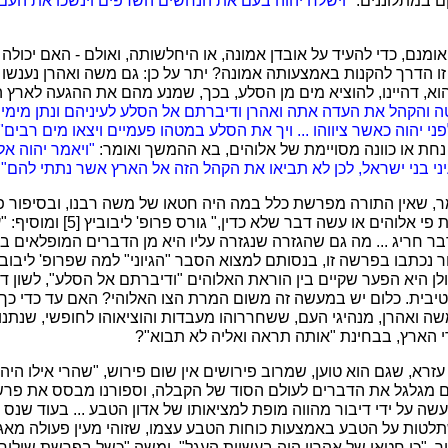
ם במתלוננים:
"וישלח יהוה בעם את הנחשים השרפים וינשכו את העם 
 אומנם, כדי להעיד על אובדן אמונה, או היחלשותה, ואולם - האם יכול
זו הדרך להקנות באמצעותה אמונה? יתר על כן: גם משה ואהרן נענשו ע
וא, דהיינו, להוציא מים מן הסלע, בכך, שמנע מהם את ההגעה לארץ 
והקהל את העדה אתה ואהרן ודיברתם אל הסלע לעיניהם ונתן מימיו .
 יהוה כאשר ציווהו ... ויך את הסלע במטהו פעמיים ויצאו מים רבים"
נחת או כוונה מסויימת של אלוהים, בא ההמשך ואומר:
"ויאמר יהוה אל
ני בני ישראל, לכן לא תביאו את הקהל הזה אל הארץ אשר נתתי להם"
(
מר, שאין התורה מפרשת כלל במה היה חטאו של משה רבנו, ובסיפור 
נאמר כלל שהוא המרה את פי אלוהים 
ר חריג ... מה גם שהגזרה שנגזרה עליו היא מן הדברים המופלאים בי
 נכתבו בפרשה זו, בנסותם למצוא הסבר "הגיוני" למה שפרופ' ליבוב
לן היא הפער שקיים בין הוראת האלוהים "ודיברתם אל הסלע", לשון 
טיבית. כלום יש במעשה זה משום המרת הצו האלוהי? האם עד כדי כ
ה ואהרן, מנהיגי העם, ששחררוהו מעבדות והוציאוהו לחופשי, שנתנו 
 הארץ, בבחינת "אותה תראה ואליה לא תבוא"?
עזרא, שגם הוא טוען, שמרוב פירושים אין שום פירוש, "שהרי אילו היה 
מגלגל את הדברים לעולם הסוד של הקבלה, וספורנו מבסס את פרשנו
עשה על ידי דיבור מהווה מופת למציאותו של אדון הטבע ... בעוד שנס 
לטות על הטבע באמצעות כוחות הטבע עצמו, שזוהי מעין פעולה מאג
 "כי חטאו של אהרון היה בעשיית העגל", ומשה "כשל בפרשת שילוח