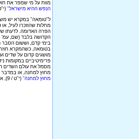
מוות על מי שמפר את חו
הנפש ההיא מישראל"
(י"ט / 
ל"טומאה" במקרא יש משמע
מחלות שהוזכרו לעיל, או
הפרה האדומה. לדעתו של 
בימי קדם, וששום הסבר הגי
בטומאה, כשהמקרא חוזר ו
מושגים קדום על שדים וע
פרימיטיביים במקומות ני
מסמל את עולם השדים הטמ
מחוץ למחנה, או במדבר -
מחוץ למחנה"
(י"ט / 9), או לגבי השעיר: