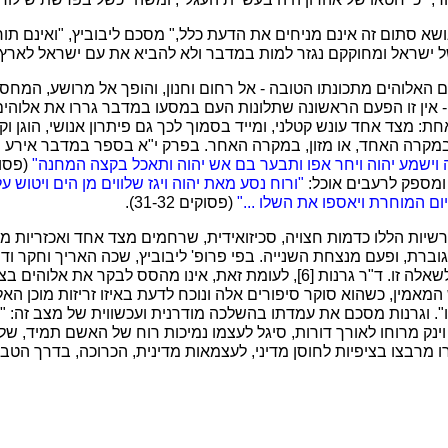
נושא סתום זה אינם מניחים את הדעת כלל," מסכם ליבוביץ, "ואינם 
ל ישראל ומחוקקם נגזר למות במדבר ולא להביא את עם ישראל לארץ 
אלוהים מתכונתו הטובה - אל רחום וחנון, והופך אל מרושע, המחסל 
 - אין זו הפעם הראשונה שתלונות העם במסעו במדבר גררו את אלוהי
חת: מצד אחד עונש קטלני, ומייד בסמוך לכך גם פיתרון אנושי, הוגן ו
במקרה האחד, או מזון, במקרה האחר. בפרק י"א בספר במדבר אירע 
ה וישמע יהוה ויחר אפו ותבער בם אש יהוה ותאכל בקצה המחנה"
ומספק לרעבים אוכל:
"ורוח נסע מאת יהוה ויגז שלווים מן הים ויטוש ע
יום המוחרת ויאספו את השלו ..."
(פסוקים 31-32).
שיות הללו כדמות חצויה, סכיזואידית, שרחמים מצד אחד ואכזריות מ
גוברת, ופעם מנצחת השנייה. בפי פרופ' ליבוביץ, שכה האריך וחקר ו
האדומה - אין התייחסות לשאלה זו. ד"ר גרנות [6], לעומת זאת, אינו מהסס לבקר 
ש המאמין, כשהוא סוקר סיפורים אלה ונוכח לדעת באיזו זריזות מוכן ה
ו". וגרנות מסכם את עמדתו בהשלכה מודרנית ועכשווית של מצב זה: 
ינק מרוחו לאורך דורות, סיגל לעצמו נמיכות רוח של האשם תמיד, של 
ו מרבצו בציפיות לחוסן מדיני, לעצמאות מדינית, הכרוכה, בדרך הטב