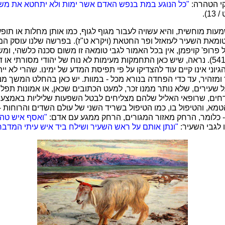
קי הטהרה:
"כל הנוגע במת בנפש האדם אשר ימות ולא יתחטא את משכ
13).
ות מוחשית, והיא עשויה לעבור מגוף לגוף, כמו אותן מחלות או תופע
 טומאת השעיר לעזאזל ופר החטאת (ויקרא ט"ז). בפרשה שלנו עוסק 
פרופ' קויפמן, אין בכל האמור לגבי טומאה זו משום סכנה כלשהי, ו
הקדושה בלבד (שם, עמ' 541). נראה, שיש כאן התחמקות מעימות לא נוח של יהודי מסור
וני אינו קיים עוד להצדיקו על פי תפיסת המדע של ימינו. שהרי לא יית
מזהיר, עד כדי הפחדה בנורא מכל - במוות. יש כאן בהחלט המשך מנ
ל שעירים, שלא נותר ממנו זכר, למעט הכתובים שכאן, או אמונות תפ
דחים, שרופאי האליל שלהם מצליחים לבטל השפעות שליליות באמצעו
א, והטיפול בו, כמו הטיפול בשריד השני של עולם השדים והרוחות 
 כלומר, הרחק מאזור המגורים, הרחק ממגע עם אדם:
"ואסף איש טהו
"ונתן אותם על ראש השעיר ושילח ביד איש עיתי המדבר