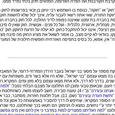
הקרבת הקורבנות ועל הפרה האדומה, המהווים חלק בלתי נפרד ממנו.
וק" או "חוקה", כנוסח בו השתמש רבי יוחנן בן זכאי בפרשנותו לחוק
 חוקת התורה, שאי אתה רשאי לעבור עליה, אינך יכול שלא להשוות חוקה
ת בחברה בת זמננו שאיננה כפופה לדיני ההלכה. לכל חוק בחברה הא
ת, מנהלית, ארגונית, כלכלית - ועל כל פנים - אנושית. חוק שאין לו ס
ופן רציונלי, איננו יכול להתקבל כחוק. לא יעלה על הדעת לחוקק חוק "
, בוודאי לא קיים מצב, בו אסור לשאול את מציע החוק מה סיבה מצא
ה" אין, אפוא, כל בסיס בתפיסה האזרחית-חופשית-חילונית של המע
 מספר על מסעי בני ישראל בעבר הירדן המזרחי-דרומי, על המאבק 
 בה מצאו עצמם "בני ישראל", שלא היו אלא בשר ודם, משפחות עם יל
 שנים, בדרך לא דרך, ולא אחת מצאו עצמם בלא מזון ומים. המקרא 
 העם, שבאופן טבעי ומובן לנו התלוננו על מצבם הבלתי נסבל:
"ולמה
נחנו ובעירנו"
(כ' / 4). טענה סבירה, חשב לעצמו משה, כשהתלונות ה
"ותשת העדה ובעירם"
(שם, 11). אבל תלונות חוזרות, מסתבר, כב
ני הסופר המקראי, שחיפש לו דרך להסביר באמצעותה כל אסון וכל פגע
וננו
"למה העליתנו ממצרים למות במדבר כי אין לחם ואין מים ונפשנ