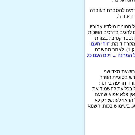
תורמים להסברת העובדה
היעודה".
המונים מילדיו-אהוביו
ם להגיב בדרכים הפוכות
קונסטרוקטיבי, בצורת
מקרה דומה:
"ויהי העם
(פסוק 1). לאחר מחשבה
ל המחנה ... ויקם העם כל
רושעת מצד שני
דרש בסוגיית הפרה
את אלוהים בצורה חריפה ביותר:
אל בכל עת להשמיד את
"אין פלא אפוא שהעם
הראוי לעונש: רק לא
ע, בשימוש בכוח, השנוא