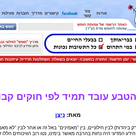
צור
אודות
קישורים
מדריך
חוברות
פעילות
קשר
שי
יומן חדשות
החזרה בתשובה
יוצאים בשאלה
השתלטות חרדית
עיתונות חר
טבע עובד תמיד לפי חוקים קבו
מאת:
ניצן
רק ביהדות) לבין חילוניים, בין "מאמינים" באל זה או אחר לבין "לא מאמי
הידע המדעי היה נחות בהרבה מאשר בימינו, נטו רוב הוויכוחים הללו 