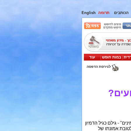
הכותבים
תרומה
English
דית
במות חופש
עוד
לגירסת הדפסה
עים?
נים" - גילם כגיל הדמיון
לטובת אמונתו של