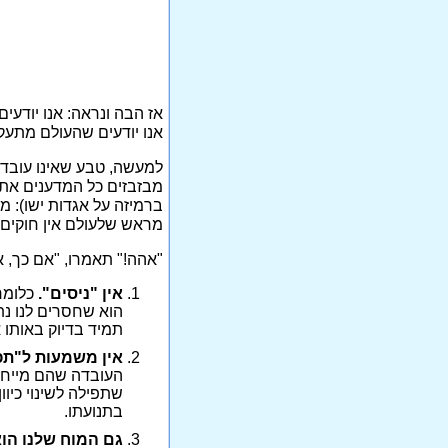
אז הבה ונראה: אנו יודעים
אנו יודעים שהעולם מתעקש
למעשה, טבע שאינו עובד על
מבזבזים כל המדענים את ז
ברמיזה על אגדות ישו): 
מראש שלעולם אין חוקים ב
"אהה!" תאמרו, "אם כך, 
אין "ניסים".
כלומר,
הוא שחסרים לנו נתו
תמיד בדיוק באותו 
אין משמעות ל"תפ
העובדה שהם מייחסי
שתפילה לשינוי כיוו
בתנועתו.
גם המוח שלנו הוא