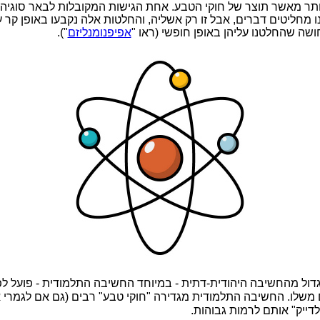
ותר מאשר תוצר של חוקי הטבע. אחת הגישות המקובלות לבאר סוגיה ז
ו מחליטים דברים, אבל זו רק אשליה, והחלטות אלה נקבעו באופן קר על
ושה שהחלטנו עליהן באופן חופשי (ראו "
אפיפנומנליזם
").
דול מהחשיבה היהודית-דתית - במיוחד החשיבה התלמודית - פועל ל
משלו. החשיבה התלמודית מגדירה "חוקי טבע" רבים (גם אם לגמרי אב
ייק" אותם לרמות גבוהות.