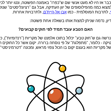
בר אז היו לא מעט אנשי שם ש"כפרו" באמונה הפשוטה, ונטו יותר לכ
 למצוא כמה מהפילוסופים של יוון העתיקה, אבל גם "רציונליסטים" שנול
, לתרבות המוסלמית - כמו
אבן אל-היית'ם
, ולתרבויות אחרות.
דיון, נדמה שניתן למצות אותו בשאלה אחת פשוטה:
האם הטבע עובד תמיד לפי חוקים קבועים?
נרשה גם ש"חוק טבע" יכלול בתוכו אלמנט של מקריות ("רנדומיות"), כל 
קה - כלומר, "מתפלגת" על פי נוסחה ברורה. יקום אשר כל החוקים 
ל מקריות הוא בעצם יקום בו הכול צפוי מראש, ומכונה "דטרמיניסטי" -