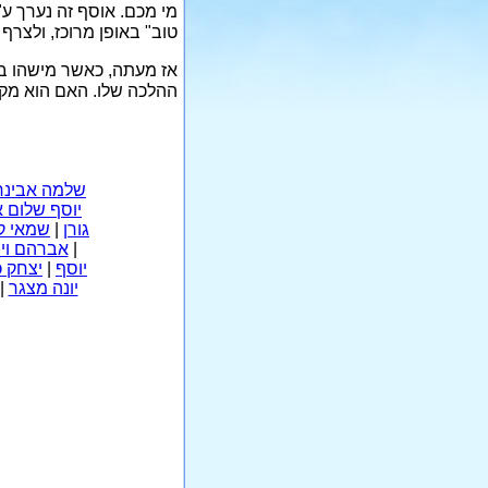
מי מכם. אוסף זה נערך ע"
טוב" באופן מרוכז, ולצר
אז מעתה, כאשר מישהו בא
ההלכה שלו. האם הוא מק
שלמה אבינר
יוסף שלום 
גורן
|
שמאי ק
|
אברהם וינ
יוסף
|
יצחק כ
יונה מצגר
|