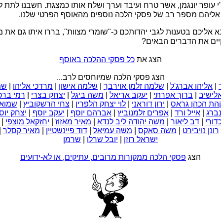
י עופר יונגמן, אשר טרח ועיבד וערך ושלח אותו כמצגת. חשבנו לתת 
ף אליהם מספר רב של פסקי הלכה נוספים מהאוסף הפרטי שלנו.
 אליכם בטענות לגבי יהדותכם כ-"שומרי מצוות", בררו איתו גם את 
יים את הדברים הבאים?
הצג את
כל פסקי ההלכה באוסף
הצג פסקי הלכה שמיוחסים לרב...
|
אליהו אברג'ל
|
שלמה זלמן אוירבך
|
שלמה אישון
|
מרדכי אליהו
|
שמ
אלישיב
|
ברוך אפרתי
|
יעקב אריאל
|
משה ביגל
|
יצחק בצרי
|
רמי ברכ
הת הכהן גראס
|
ירון דוראני
|
לוי יצחק הלפרין
|
צחי הרשקוביץ
|
שמואל 
ברג
|
אייל ורד
|
אפרים זלמנוביץ
|
אברהם יוסף
|
יעקב יוסף
|
יצחק יוס
דורי
|
דב ליאור
|
משה יהודה ליב לנדא
|
מאיר מאזוז
|
יחזקאל מוצפי
|
רונן נויבירט
|
משה סאקס
|
משה עמיאל
|
דוד פיינשטיין
|
מאיר קסלר
|
ישראל רוזן
|
יובל שרלו
|
שרמן
הצג
פסקי הלכה ממקורות מרובים, עתיקים, או לא-ידועים