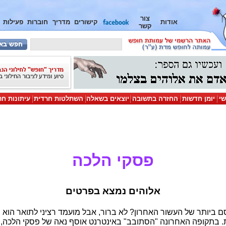
צור
אודות
קישורים
מדריך
חוברות
פעילות
קשר
שי
יומן חדשות
החזרה בתשובה
יוצאים בשאלה
השתלטות חרדית
עיתונות חר
פסקי הלכה
אלוהים נמצא בפרטים
ביותר של העשור האחרון? לא ברור, אבל מועמד רציני לתואר הוא ה
בתקופה האחרונה "הסתובב" באינטרנט אוסף נאה של פסקי הלכה, אש