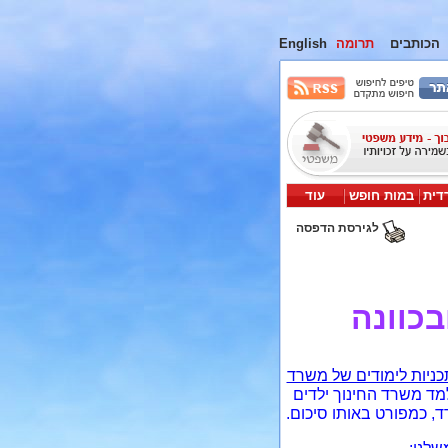
הכותבים
תרומה
English
דית
במות חופש
עוד
לגירסת הדפסה
כוונה
תכניות לימודים של משרד
מד משרד החינוך ילדים
ד, כמפורט באותו סיכום.