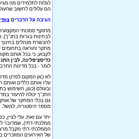
לגלות לתלמידים מה מגיע 
הם עלולים לחשוב שהעולם
הגיבה על הדברים
צופי
מתוקף סמכותי המקצועית 
לבחינות-בגרות בתנ"ך), 
להכשרת מנהלים בחינוך ה
מחקר והוראה בתחומים דלע
לקבוע, כי בכל אותם מקו
כדיסציפלינה, לבין התנ
לומר - בכל מדינות התרב
לא כאן המקום לפרט מדו
עליו אותם כללים ואותם 
ובעולם (כגון, השימוש ב
התנ"ך יכולה להיעזר במדע
גם בכלי המחקר של אותן 
מספר היסטוריה, למשל.
יחד עם זאת, עלי לציין, 
ממלכתי-דתי), שמדובר לא 
הממלכתי-דתי מקבל מראש
של האירועים המוזכרים בו.