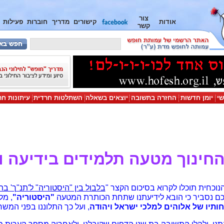
צור
אודות
קישורים
מדריך
חוברות
פעילות
קשר
שי
יומן חדשות
החזרה בתשובה
יוצאים בשאלה
השתלטות חרדית
עיתונות חר
חינוך מטעה תלמידים בידיעה וב
כחית תוכלו לקרוא בסיכום הקצר "
בלבול בין "היסטוריה" ל'תנ"ך' ב
כם נסביר כי הובא לידיעתנו שתחת הכותרת המטעה
"היסטוריה"
, מל
ותיו של אלוהים למלכי ישראל ויהודה
, ועל כך התלוננו בפני המשר