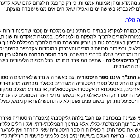
מהמדע ומהן אמונות עממיות. כי רק כך נצליח לגרום להם שלא לדעת. 
 לא נברא בשישה ימים ואפילו שאלוהים אינו ממש עובדה מוצקה."
ה מלר
:
כמורה למקרא בבתיה"ס התיכוניים-ממלכתיים (וכמי שהכינה דורות 
כמורה למורים לתנ"ך, למפקחים ולמנהלים, במסגרות אקדמיות שונות
תיכון באוניברסיטת בן-גוריון והכשרת מורים לתנ"ך במכללה לחינוך 
יל, ובפיתוח תכניות לימודים והערכתן במוסדות אקדמיים לחינוך יסו
רות ומכתבים שנלוו לדברי התשובה,
ניכר חוסר הבחנה מוחלט בין ה
"ך כדיסציפלינה
- שתיים המופרדות זו מזו בכל תכניות הלימודים ביש
ות המערבית.
ע
התנ"ך איננו ספר היסטוריה
, גם כאשר הוא נדרש לאירועים היסטור
חוקים החלים על ספרי היסטוריה המוגדרים ככאלה מבחינה מדעית-די
תאריכים, באסמכתאות אקסטרה-טקסטואליות, או במידע מוצלב ממקורות
י ההיסטוריה, הארכיאולוגיה, או בשאר מדעי העזר הסמוכים לה עניי
דיסציפלינות, אך בשום פנים ואופן לא להתחפש להוראתן ממש, כאילו
כפי שציינה במכתבה גם הגב' בלהה גליקסברג (מפמ"ר היסטוריה ואזרח
בחינוך הממלכתי-כללי, אלא בחינוך הממלכתי-דתי, ועליו חלים כללים
 את ספר התנ"ך כאילו היה ספר היסטוריה שאין להרהר ואין לערער
 כמו - בריאת העולם בשישה ימים (עם כל מיני פרשנויות חז"ליות כדי ל