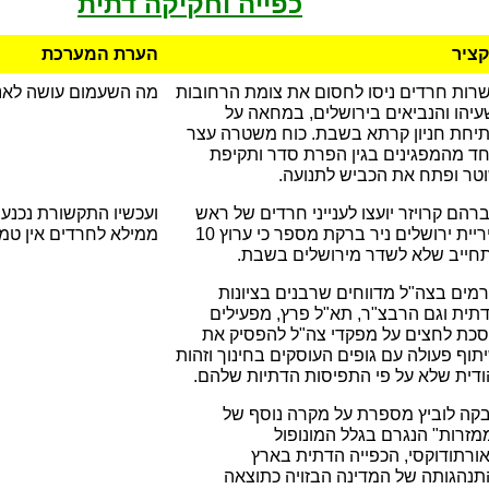
כפייה וחקיקה דתית
ציר
הערת המערכת
רות חרדים ניסו לחסום את צומת הרחובות
מה השעמום עושה לאנ
עיהו והנביאים בירושלים, במחאה על
יחת חניון קרתא בשבת. כוח משטרה עצר
ד מהמפגינים בגין הפרת סדר ותקיפת
טר ופתח את הכביש לתנועה.
רהם קרויזר יועצו לענייני חרדים של ראש
ועכשיו התקשורת נכנע
עיריית ירושלים ניר ברקת מספר כי ערוץ 10
ממילא לחרדים אין טמבל
תחייב שלא לשדר מירושלים בשבת.
רמים בצה"ל מדווחים שרבנים בציונות
תית וגם הרבצ"ר, תא"ל פרץ, מפעילים
כת לחצים על מפקדי צה"ל להפסיק את
תוף פעולה עם גופים העוסקים בחינוך וזהות
ודית שלא על פי התפיסות הדתיות שלהם.
קה לוביץ מספרת על מקרה נוסף של
מזרות" הנגרם בגלל המונופול
ורתודוקסי, הכפייה הדתית בארץ
תנהגותה של המדינה הבזויה כתוצאה