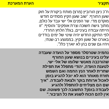
תקציר
הערת המערכת
ח"כ ניצן הורוביץ (מרצ) מותח ביקורת על חוק
שעון החורף: "שוב שעון הקיץ מסתיים חודש
מוקדם מדי. שר הפנים אלי ישי עבד על כולם,
מתוך גישה חשוכה וצרת אופקים" והוסיף: "זו
הייתה עבודה בעיניים, בגלל הלחץ החרדי.
לפי התיקון החדש יהיה שינוי של ימים בודדים
באורכו של שעון הקיץ, בממוצע רב-שנתי,
ויהיו גם שנים בהן לא יוארך כלל".
נחמיה שטרסלר מספר על הועדה שעבדה
עלינו בעיניים בנושא שעון החורף
שהורכבה מאנשי שלומו של אלי ישי.
לטענת הועדה, יהודי מתפלל את תפילת
שחרית לאחר הנץ החמה ואם השמש
תזרח מאוחר הוא לא יוכל להגיע בזמן
לאכול ארוחת בוקר ולצאת לעבודה. "איך
שם הם מצליחים להתפלל ולהגיע
לעבודה בזמן? התשובה לכך פשוטה. שם
אין להם הכוח לשגע את כל הציבור."