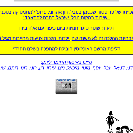
ייתו של פרופסור שכטמן בנובל, רון אהרוני, פרופ' למתמטיקה בטכניו
"ישיבות במקום נובל. ישראל בחרה להתאבד"
תיעוד: שוטר סוגר חנויות ביום כיפור עם אלה בידו
בחינת ההלכה זה לא משנה שהן ילדות. הלכות צניעות מחייבות מגיל 3"
דליפת מרשם האוכלוסין הובילה למהפכה בעולם החרדי
סייעו באיסוף החומר ליומן:
 דני, דניאל, יובל, יוסף, מוטי, מיכאל, ניצן, עירון, רון, רוני, רונן, רותם,