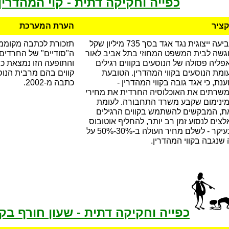
כפייה וחקיקה דתית - קוי המהדרין
ציר
הערת המערכת
תביעה ייצוגית נגד אגד בסך 735 מיליון שקל
תזכורת לכתבה מקוממת
גשה לבית המשפט המחוזי בתל אביב לאור
ה"סודיים" של החרדים:
פליה פסולה של הנוסעים בקווים רגילים
והתופעה הזו נמצאת כב
ומת הנוסעים בקווי המהדרין. הטובעת
קווים בהם מרבית הנוס
ענת, כי אגד גובה בקווי המהדרין -
כתבה מ-2002.
שרתים את האוכלוסיה החרדית את מחירי
ינימום שקבע משרד התחבורה. לעומת
ת, המבקשים להשתמש בקווים הרגילים
לצים לנסוע זמן רב יותר, להחליף אוטובוס
ובעיקר - לשלם מחיר העולה ב-30%-50% על
 שנגבה בקווי המהדרין.
כפייה וחקיקה דתית - שעון חורף בקי