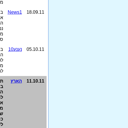
מח
18.09.11
News1
בי
אש
הא
נמ
מע
סמ
05.10.11
נענע10
בת
הס
לכ
מס
לה
11.10.11
הארץ
תו
בי
הי
לח
או
מא
שב
כו
לש