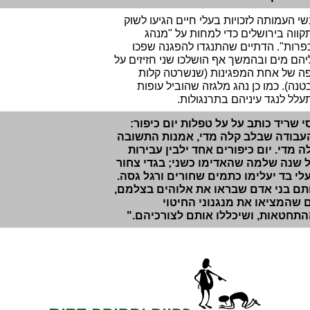
שי העמותה לזכויות בעלי חיים הגיעו לשוק
קווה בירושלים כדי למחות על "מנהג
פרות". הדתיים שהתנגדו להפגנה שפכו
יהם מים ובהמשך אף הושלכו שני חזיזים על
פה של אחת המפגינות (שנשרטה קלות
טנה). כמו כן נהג מלגזה שהוביל עופות
עלל לנגד עיניהם בתרנגולות.
סי שריד כותב על על טפלות יום כיפור:
עבודה שבלב קלה מדי, אמנות התשובה
לה מדי. יום כיפורים אחד ילבין עבירות
 שנה שלמה שהאדימו כשני; בגדי צחור
עלי בד יעלימו כתמים שחורים ורגל גסה.
תם בני אדם שבראו את אלוהים בצלמם,
 שהמציאו את מנגנוני החיטוי
התחטאות, ושיכללו אותם לצורכיהם."