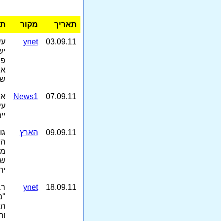
תאריך
מקור
תק
03.09.11
ynet
עש
יש
פת
אח
שו
07.09.11
News1
אב
יי
09.09.11
הארץ
גו
הד
מס
שי
יה
18.09.11
ynet
רב
"מ
הא
וה