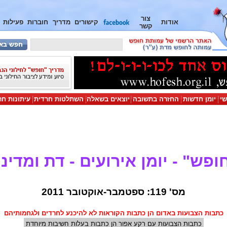
צור
אודות
קישורים
מדריך
חוברות
פעילות
קשר
שי
יומן חדשות
החזרה בתשובה
יוצאים בשאלה
השתלטות חרדית
עיתונות חר
ופש" - יומן אירועים - דת ומדינ
מס' 119: ספטמבר-אוקטובר 2011
כתבות הצבועות באדום הן כתבות הקוראות לא להיכנע לחרדים ולגחמותיהם
כתבות הצבועות עם רקע אפור הן כתבות בעלות חשיבות מיוחדת