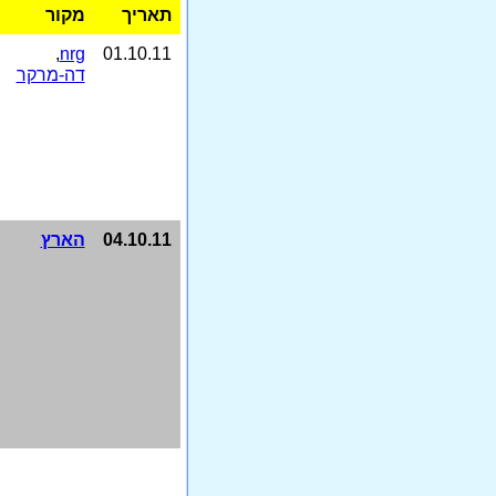
תאריך
מקור
,
nrg
01.10.11
דה-מרקר
04.10.11
הארץ