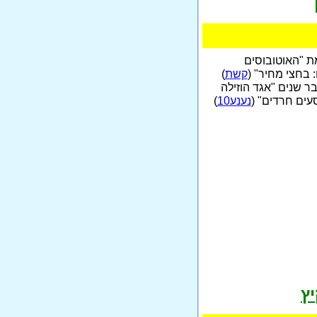
 "האוטובוסים
 בחצי מחיר" (
קשת
)
ר שנים "אגד הוזילה
עים חרדים" (
נענע10
)
ץ