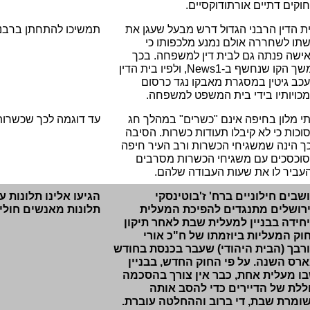
וקים דתיים אורתודוקסיים.
ת הדין הרבני הגדול דרש מבעל שעגן את
תמשיכו להתחתן ברבנות,
תו לשחררה אולם נמנע מלכפותו כי
ישה פנתה גם לבית דין למשפחה. בכך
שך הקו שנחשף ב-
News1
, ולפיו בית הדין
כב גיטין במסגרת מאבקו נגד כרסום
כויותיו בידי בית המשפט למשפחה.
י מלון בחיפה אינם "כשרים" במהלך חג
עד דוגמה לכך שכשרות 
וכות כי לא קיבלו תעודות כשרות. הסיבה
ך הינה שמשגיחי הכשרות ורב העיר חיפה
וכסכים עם משגיחי הכשרות מסרבים
עביר לו את שעות העבודה שלהם.
שבים חילוניים ברח' ז'בוטינסקי
הגיעו אלינו תלונות ע
רושלים מתנגדים להפיכת המעלית
תלונות מאנשים חולים
חידה בבניין למעלית שבת לאחר תיקון
וק המעליות ביוזמתו של ח"כ אורי
רבך (הבית היהודי) שעבר בכנסת בחודש
רס השנה. על פי החוק החדש, בבניין
ו מעלית אחת, כבר אין צורך בהסכמה
ללת של הדיירים כדי להסב אותה
ומרת שבת, די ברוב וההחלטה עוברת.