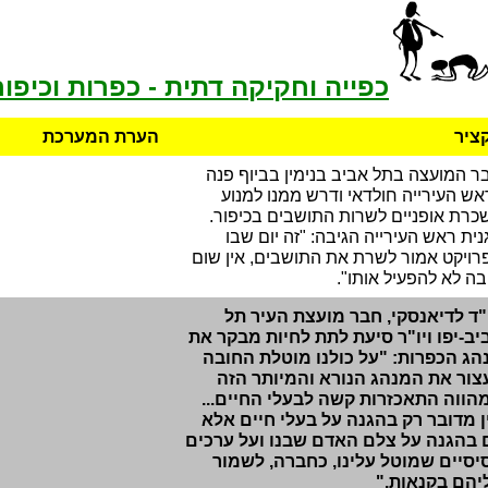
כפייה וחקיקה דתית - כפרות וכיפור
ציר
הערת המערכת
ר המועצה בתל אביב בנימין בביוף פנה
אש העירייה חולדאי ודרש ממנו למנוע
כרת אופניים לשרות התושבים בכיפור.
נית ראש העירייה הגיבה: "זה יום שבו
רויקט אמור לשרת את התושבים, אין שום
בה לא להפעיל אותו".
"ד לדיאנסקי, חבר מועצת העיר תל
יב-יפו ויו"ר סיעת לתת לחיות מבקר את
הג הכפרות: "על כולנו מוטלת החובה
צור את המנהג הנורא והמיותר הזה
הווה התאכזרות קשה לבעלי החיים...
ן מדובר רק בהגנה על בעלי חיים אלא
 בהגנה על צלם האדם שבנו ועל ערכים
יסיים שמוטל עלינו, כחברה, לשמור
יהם בקנאות."