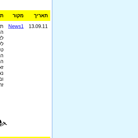
תאריך
מקור
תק
News1
13.09.11
הו
לא
לע
טו
המ
המ
זא
נא
זה