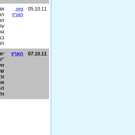
05.10.11
nrg
,
אנ
הארץ
הת
הכ
על
גו
בב
הת
07.10.11
הארץ
יו
"ה
זו
של
ונ
או
הם
וה