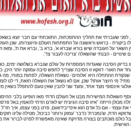
ה, לפני שעברתי את תהליך ההתפכחות, התווכחתי עם חבר יוצא בשא
ו ביקורת - בראש וראשונה על התפתחות העולם והיווצרותו, שכן העול
 השאר על העובדה שיש בורא שברא א', ברא ב', וברא את ת', ומאז ה
שינויים - הבנתי שהשאלה 'צריכה לעבור צד'.
זו בדיוק הסיבה שאגדות המספרות על עולם שנברא בשלושה ימים, כוכ
חד את האור- דווקא זו הסיבה שצריך לחפש סיבה עמוקה יותר היכן, כי
נקודת ההתחלה היא 'אלוהים'- נשאלת השאלה, לפחות במוחי, מה גרם 
? מתי? מי היוצר אותו? שכן, אם לא נשאל את השאלה הזאת, די לנו לומ
לוגי אינסופי מצד אחד, ומצד שני להבין שאין טעם להתפלל כשאין מי
סף השאלות המישירות מבט אל העולם הדתי מאז הופיעו בלבי ההיסו
 מכולן הייתה "איזו סיבה הגיונית יש לאדם הדתי להאמין באל פרסו
את עצמי - אם כל אדם הוא אינדיבידואום, פרט בפני עצמו, איך חז"ל 
דווקא הדת, ש'נמכרת' כדבר 'עמוק ורוחני' כביכול, מטילה עלינו חוקים
אבל כולם מוכתבים בצורה מדויקת שאינה מאפשרת לפרט לברור את 
האישית.