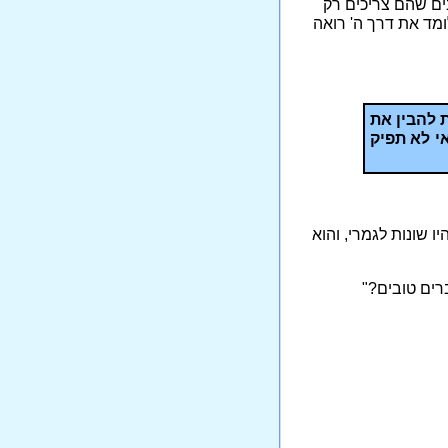
ים שהם צריכים רק
ומד את דרך ה' רואה
 להבין את
י לא תפיק
 שונות לגמרי, והוא
רים טובים?"