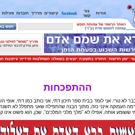
צור
אודות
קישורים
מדריך
חוברות
פעילות
קשר
שי
יומן חדשות
החזרה בתשובה
יוצאים בשאלה
השתלטות חרדית
עיתונות חר
ההתפכחות
כבר לא טרי. אני לומד בבית ספר תיכון דתי, אני כותב כמו דתי, אופי 
רמה העמוקה אינני כזה, מתוך הבנה שהתפילה שאני מתפלל לא תשנה את
ששומע אותה, אפילו לא "מלך מלכי המלכים". שכן, הוא פשוט אינו קי