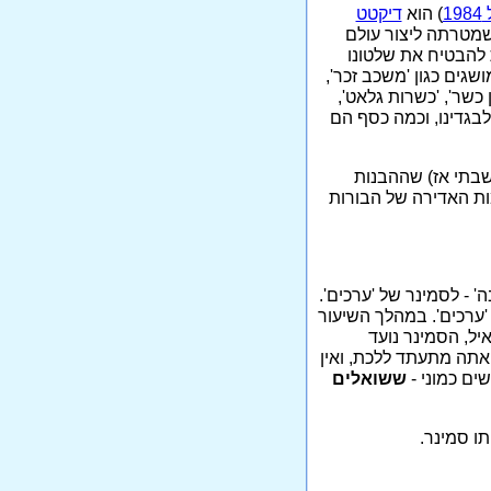
1
) הוא
דיקטט
שמטרתה ליצור עולם
 להבטיח את שלטונו
גים כגון 'משכב זכר',
 כשר', 'כשרות גלאט',
לבגדינו, וכמה כסף הם
חשבתי אז) שההבנות
ות האדירה של הבורות
 - לסמינר של 'ערכים'.
'ערכים'. במהלך השיעור
איל, הסמינר נועד
 אתה מתעתד ללכת, ואין
ים כמוני -
ששואלים
ו סמינר.