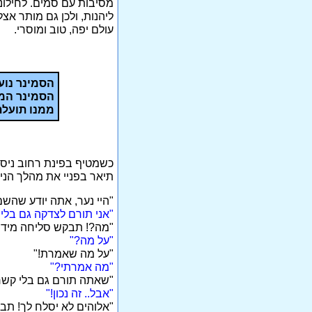
מסיבות עם סמים. לחילונ
ליהנות, ולכן גם מותר אצ
עולם יפה, טוב ומוסרי.
הסמינר נוע
הסמינר המר
ממנו תועלת
כשמטיף בפינת רחוב ניסה
תיאר בפניי את מהלך הניסי
"היי נער, אתה יודע שהש
"אני תורם לצדקה גם בלי
"מה?! תבקש סליחה מיד!
"על מה?"
"על מה שאמרת!"
"מה אמרתי?"
"שאתה תורם גם בלי קשר
"אבל.. זה נכון!"
"אלוהים לא יסלח לך! ת