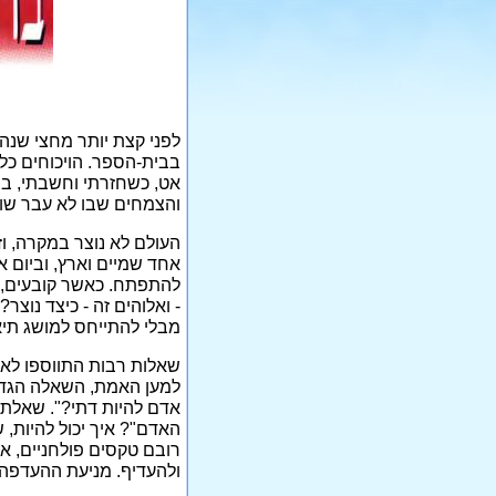
לפני קצת יותר מחצי שנ
בבית-הספר. הויכוחים כלל
אט, כשחזרתי וחשבתי, בין
והצמחים שבו לא עבר שום 
העולם לא נוצר במקרה, ו
אחד שמיים וארץ, וביום א
להתפתח. כאשר קובעים, ש
- ואלוהים זה - כיצד נוצר
מבלי להתייחס למושג תיאו
שאלות רבות התווספו לאו
למען האמת, השאלה הגדולה
אדם להיות דתי?". שאלתי 
האדם"? איך יכול להיות, ש
רובם טקסים פולחניים, 
ולהעדיף. מניעת ההעדפה 