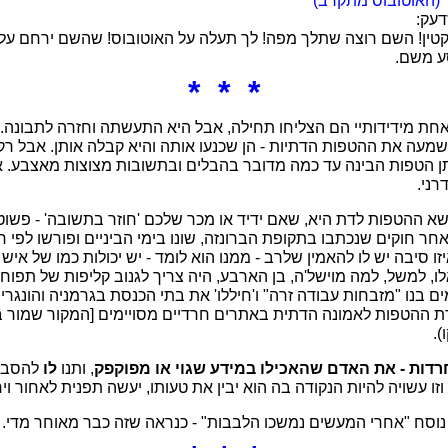
" (האוטובוס מתקרב)
דעק:
 קטין! השם רוצה שתלך מפה! לך תעלה על האוטובוס! שהשם ירחם על
סע משם.
* * *
חת מידידותיי הם הצליחו תחילה, אבל היא התעשתה וחזרה לתבונה.
מעה את ההטפות הדתיות - הן שכנעו אותה והיא קבלה אותן. אבל ר
 הטפות הבינה עד כמה מדובר בהבלים ובתשובות מצוצות מאצבע. אז 
רני.
א ההטפות לדת היא, שאם ידיד או מכר שלכם 'חוזר בתשובה' - פשו
אחר חוקים שנכתבו בתקופת הברונזה, שונו בימי הביניים ופורשו לפי 
זו סיבה יש לו להאמין שלרב - ממנו הוא לומד - יש יכולות כמו של איש
ו, למשל, למה מוישל'ה, בן הארבע, היה צריך לגנוב קליפות של תפוח
 בנו "מזבחות עבודה זרה" ו'חיללו' את בתי הכנסת בגרמניה והונגריה,
 ההטפות לאמונה הדתית באתרים חרדיים מסויימים [המקור שמור ב
).
דות - את האדם שהאכילו במידע שגוי או מפוקפק
, ותנו
לו
להסביר
ו עשויה להיות הנקודה בה הוא יבין את טעותו, יעשה תפנית לאחור ויח
נוסח "אחרי המעשים נמשכו הלבבות" - כנראה שזה כבר מאוחר מדי.