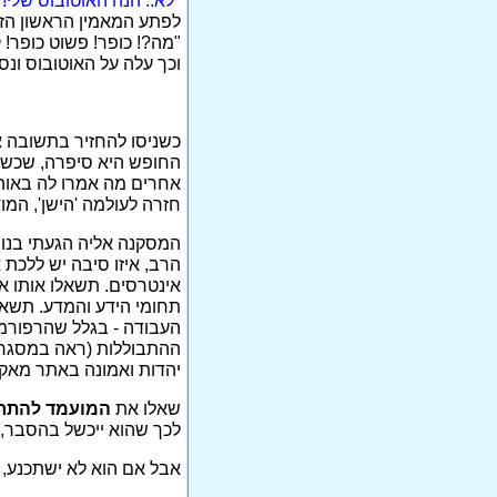
"לא.. הנה האוטובוס שלי!
לפתע המאמין הראשון הז
"מה?! כופר! פשוט כופר!
וכך עלה על האוטובוס ונ
כשניסו להחזיר בתשובה א
החופש היא סיפרה, שכשש
אחרים מה אמרו לה באותן
חזרה לעולמה 'הישן', המוד
המסקנה אליה הגעתי בנוש
הרב, איזו סיבה יש ללכת 
אינטרסים. תשאלו אותו אי
תחומי הידע והמדע. תשאל
העבודה - בגלל שהרפורמים
ההתבוללות (ראה במסגרת
יהדות ואמונה באתר מאקו
שאלו את
המועמד להתחר
לכך שהוא ייכשל בהסבר, וז
אבל אם הוא לא ישתכנע, 