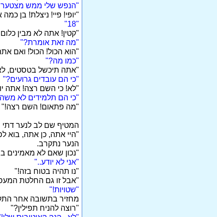
"הנפש שלי ממש מצטערת
"יופי! פיי! ניצלת! בן כמה
"18"
"קטין! אתה לא מבין כלום
"מה זאת אומרת?"
"הוא הכול! הכול! ואם את
"כמו מה?"
"אתה תיכשל בטסטים, לא 
"כי הם עובדים גרועים?"
"לא! כי השם רצה! אתה י
"כי הם תלמידים לא משהו
"מה פתאום! השם רצה!"
המטיף שם לב לנער דתי ש
"היי אתה, כן אתה, בוא לפ
הנער נתקרב.
"נכון שאם לא מאמינים ב
"אני לא יודע.."
"נו תהיה בטוח בזה!"
"אבל זו גם החלטת המעס
"שטויות!"
מחזיר בתשובה אחר התקר
"רוצה להניח תפילין?"