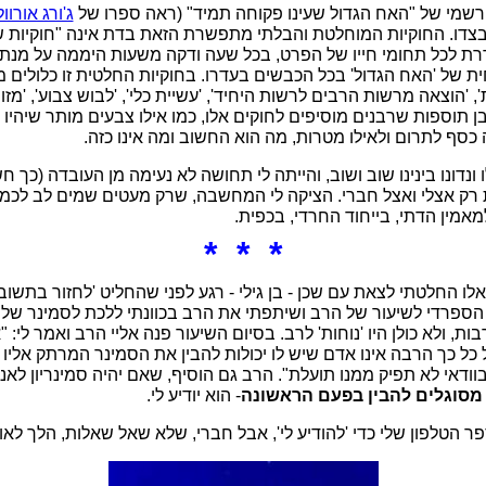
רשמי של "האח הגדול שעינו פקוחה תמיד" (ראה ספרו של
ג'ורג אורוול 984
צדו. החוקיות המוחלטת והבלתי מתפשרת הזאת בדת אינה "חוקיות 
דרת לכל תחומי חייו של הפרט, בכל שעה ודקה משעות היממה על מנת
 של 'האח הגדול' בכל הכבשים בעדרו. בחוקיות החלטית זו כלולים מוש
, 'הוצאה מרשות הרבים לרשות היחיד', 'עשיית כלי', 'לבוש צבוע', 'מזון
ובן תוספות שרבנים מוסיפים לחוקים אלו, כמו אילו צבעים מותר שיהיו 
ה כסף לתרום ולאילו מטרות, מה הוא החשוב ומה אינו כזה.
ונדונו בינינו שוב ושוב, והייתה לי תחושה לא נעימה מן העובדה (כך 
ת רק אצלי ואצל חברי. הציקה לי המחשבה, שרק מעטים שמים לב לכמ
מין הדתי, בייחוד החרדי, בכפית.
* * *
 החלטתי לצאת עם שכן - בן גילי - רגע לפני שהחליט 'לחזור בתשובה'
הספרדי לשיעור של הרב ושיתפתי את הרב בכוונתי ללכת לסמינר של 
ות, ולא כולן היו 'נוחות' לרב. בסיום השיעור פנה אליי הרב ואמר לי: "
כל כך הרבה אינו אדם שיש לו יכולות להבין את הסמינר המרתק אליו
ודאי לא תפיק ממנו תועלת". הרב גם הוסיף, שאם יהיה סמינריון לאנש
 מסוגלים להבין בפעם הראשונה
- הוא יודיע לי.
הטלפון שלי כדי 'להודיע לי', אבל חברי, שלא שאל שאלות, הלך לאות