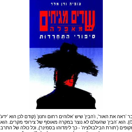
'ראה את האור', ו'הבין' שיש 'אלוהים רחום וחנון' (קודם לכן הוא 'יד
לו). הוא 'הבין' שהעולם לא נוצר במקרה מאוסף של צירופי מקרים. הוא
ים ('תורת הבילבולציה' - כך לימדוהו בסמינר), וכל כולה של התרבו