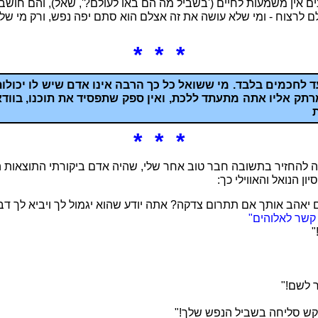
ים אין משמעות לחיים ('בשביל מה הם באו לעולם?', שאל), והם חושב
לם לרצוח - ומי שלא עושה את זה אצלם הוא סתם יפה נפש, ורק מי של
* * *
ד לחכמים בלבד. מי ששואל כל כך הרבה אינו אדם שיש לו יכולות
תק אליו אתה מתעתד ללכת, ואין ספק שתפסיד את תוכנו, בוודא
* * *
 להחזיר בתשובה חבר טוב אחר שלי, שהיה אדם ביקורתי התוצאות היו
ון הנואל והאווילי כך:
ם יאהב אותך אם תתרום צדקה? אתה יודע שהוא יגמול לך ויביא לך דב
 קשר לאלוהים"
"
 לשם!"
בקש סליחה בשביל הנפש שלך!"