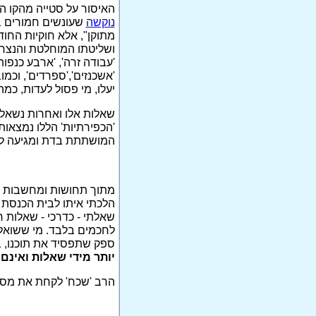
האיסור על סטייה מהקו ה
נוקשה
שעונשים חמורים ב
מתוקן", אלא חוקיות החו
ושליטתו המוחלטת והנצחית
'עבודה זרה', 'ארבע כנפות'
'אשכנזים','ספרדים', וכמ
יעלו, מי פסול לעדות, כמ
שאלות אלו ואחרות נשאלו 
'הכפירתיות' הללו נמצאו
המושתתת בדת ומגיעה למא
מתוך תחושות ומחשבות אלו
הלכתי איתו לבית הכנסת 
שאלתי - כדרכי - שאלות רב
לחכמים בלבד. מי ששואל 
ספק שתפסיד את תוכנו, בו
יותר מידי שאלות ואינם
הרב 'שכח' לקחת את מספר 