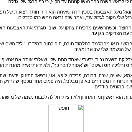
לי לראש השנה כבר נעשו קטנות עד הקיץ, כי כף הרגל שלי גדלה.
ל מעל האצבעות בסכין חדה שאיתה הוא היה חותך רצועות של תפילי
הרגל שלי מקום לגדול עוד, ואמר שזה נראה ממש כמו סנדלים.
החוצה, וכשהרשעים מהכיתה צחקו עלי שוב, סגרתי את האצבעות חזק
 עם הצדיקים בגן עדן.
גיח או מהמלמד בתלמוד תורה, היה כתוב תמיד "נ'י" ליד השם שלי 
ר של הנשמה שלי שבוער ומאיר.
ליקה תשעה נרות, ידעתי שאחד מהם שלי. שאלתי אותה אם אנשוף ו
ס וחלילה חס ושלום" וש"אסור לדבר כך", ולא ידעתי איזה מהנרות ה
מא, שעייה, שרה, דבורה, פרידה, ליפא, אני, ורפאל התינוק. ידעתי שהנ
י הנרות היו מסודרים באופן מבלבל. היה פמוט אחד מכסף שהחזיק ח
שני פמוטים בודדים.
ות הוא ראשון ומי האחרון ולא רציתי חלילה לכבות נשמה של מישהו 