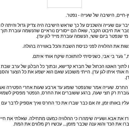
חיים, הישיבה של שעייה - נפטר.
בר עם שעייה והשכנים על כך שראש הישיבה היה צדיק גדול והיתה לו ז
ובר את חיבוט הקבר, שאלו הם ייסורים נוראיים שהנשמה עוברת תוך כ
 שנפטר ביום ששי, הנשמה עוברת מייד לגן עדן.
עשות את ההלוויה לפני כניסת השבת והכל באווירה בהולה.
ת," גער בי אבי, כשניסיתי להתווכח שיקח אותי איתם.
לו לתוך האוטו הכחול של חברא קדישא, ובתוך כל הבלגן של ערב ש
 אותי איתו לגן עדן. הייתי משוכנע שאם הוא ישמע את כל הצער והסבל
ן.
די החרס. שעייה אמר שהנפטר שומע עד ארבע שעות אחרי הפטירה וא
עוברת רק חצי שעה, ברגע ששוברים את החרס, הנפטר מפסיק לשמוע
יו באותו זמן, זה אם כבר שברו את כד החרס ואיך אספיק לדבר עם 
ו לזרז את אבא ושעייה שימהרו כי ההלוויה כמעט מתחילה. שאלתי את ח
ו את הכד והוא ענה שכבר מזמן... עכשיו רק מלווים את המת.