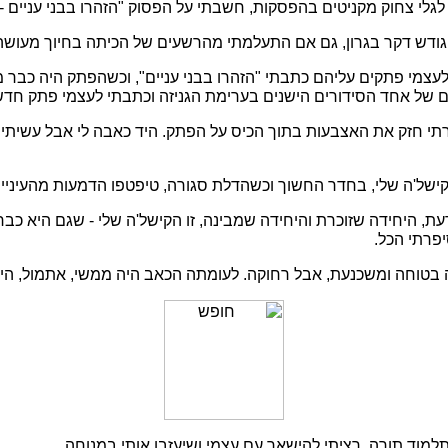
גלי צחוק מקניטים בהפסקות, חשבתי על הפסוק "הזהרו בבני עניים -
גודש דקר בגרון, גם אם התעלמתי מהרשעים של הכיתה בחיוך מעושה
לעצמי פתקים עליהם כתבתי "הזהרו בבני עניים", וכשהפתק היה כבר מ
ים של אחד הסידורים הישנים בערימת הגניזה וכתבתי לעצמי פתק חדש
תי חזק את האצבעות בתוך הכיס על הפתק. היד כאבה לי אבל עשיתי 
ישל'ה שלי, בחדר החשוך וכשהדלת סגורה, טיפטפו הדמעות מהעיניים
עת, היחידה שזוכרת והיחידה שמבינה, זו הקישל'ה שלי - שגם היא כ
יפרתי הכל.
בטוחה ומשכנעת, אבל רחוקה. לעומתה הכאב היה ממשי, אתמול, היו
למוד תורה, רציתי להישאר עם עצמי ושיעזבו אותי במנוחה.