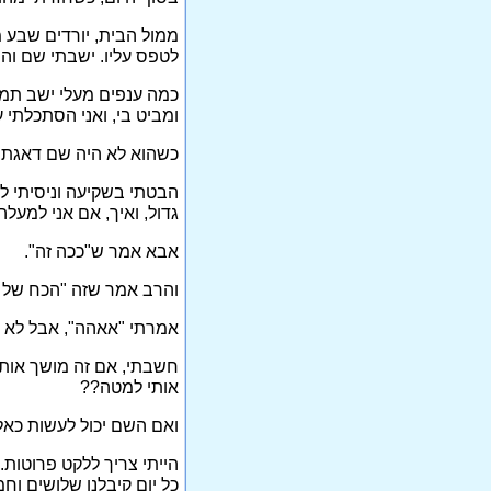
ממול הבית, יורדים שבע מ
לטפס עליו. ישבתי שם והיה
כמה ענפים מעלי ישב תמיד
ומביט בי, ואני הסתכלתי ע
כשהוא לא היה שם דאגתי ל
הבטתי בשקיעה וניסיתי לה
גדול, ואיך, אם אני למעל
אבא אמר ש"ככה זה".
והרב אמר שזה "הכח של 
אמרתי "אאהה", אבל לא ה
חשבתי, אם זה מושך אותי
אותי למטה??
ואם השם יכול לעשות כאלו
הייתי צריך ללקט פרוטות
כל יום קיבלנו שלושים וחמ