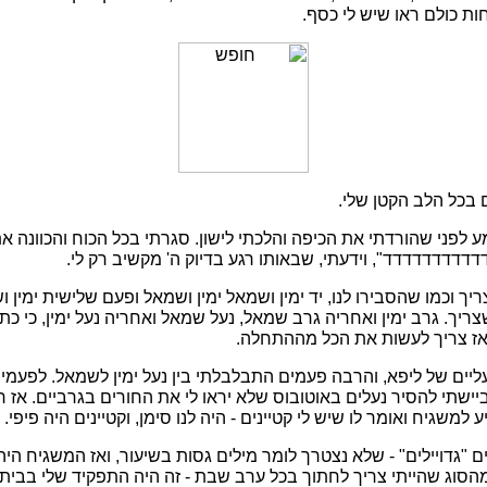
ות כולם ראו שיש לי כסף.
כל הלב הקטן שלי.
לפני שהורדתי את הכיפה והלכתי לישון. סגרתי בכל הכוח והכוונה את
דדדדדדדדדדד", וידעתי, שבאותו רגע בדיוק ה' מקשיב רק לי.
ריך וכמו שהסבירו לנו, יד ימין ושמאל ימין ושמאל ופעם שלישית ימין 
ריך. גרב ימין ואחריה גרב שמאל, נעל שמאל ואחריה נעל ימין, כי כתו
 אז צריך לעשות את הכל מההתחלה.
עליים של ליפא, והרבה פעמים התבלבלתי בין נעל ימין לשמאל. לפעמי
יישתי להסיר נעלים באוטובוס שלא יראו לי את החורים בגרביים. אז 
למשגיח ואומר לו שיש לי קטיינים - היה לנו סימן, וקטיינים היה פיפי.
ים "גדויילים" - שלא נצטרך לומר מילים גסות בשיעור, ואז המשגיח הי
 מהסוג שהייתי צריך לחתוך בכל ערב שבת - זה היה התפקיד שלי בבי