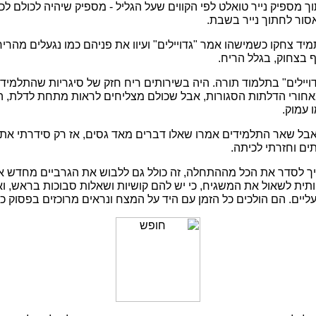
וך מספיק נייר טואלט לפי הקווים שעל הגליל - מספיק שיהיה לכולם 
אסור לחתוך נייר בשבת.
יד צחקו כשמישהו אמר "גדויילים" ועיוו את פניהם כמו נגעלים מהר
 בצחוק, בגלל הריח.
ויילים" בתלמוד תורה. היה בשירותים ריח חזק של סיגריות שהתלמיד
חורי הדלתות הסגורות, אבל שכולם מצליחים לראות מתחת לדלת, היו
 עמוק.
אבל שאר התלמידים אמרו שאלו דברים מאד גסים, אז רק סידרתי את 
ים וחזרתי לכיתה.
יך לסדר את הכל מההתחלה, זה כולל גם ללבוש את הגרביים מחדש או
תית לשאול את המשגיח, כי יש להם קושיות ושאלות סבוכות בראש, וא
יים. הם הולכים כל הזמן עם היד על המצח ונראים מרוכזים בפסוק כז