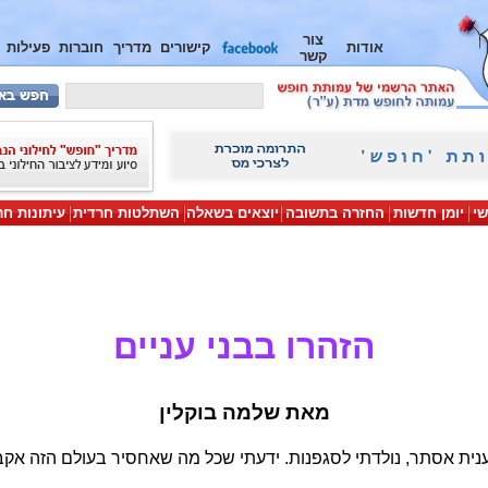
צור
אודות
קישורים
מדריך
חוברות
פעילות
קשר
שי
יומן חדשות
החזרה בתשובה
יוצאים בשאלה
השתלטות חרדית
עיתונות חר
הזהרו בבני עניים
מאת שלמה בוקלין
נית אסתר, נולדתי לסגפנות. ידעתי שכל מה שאחסיר בעולם הזה אקב