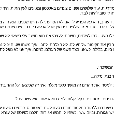
דרגות, עוד שלושים ושניים צעדים באלכסון ומגיעים לעץ התות. היה לו
 לי טוב להיות לבד.
 עורב, הוא לא הפריע לי ואני לא הפרעתי לו - היינו שכנים. הוא היה
ליו חזרה. הרב אמר שלציפורים אין שכל אז לא דיברנו, היינו שכנים ש
ו מעט - כמו לשכנים, חשבתי לעצמי אם הוא חושב עלי כשאני לא שם, 
בין את הקימור של העולם. לא הצלחתי להבין איך משהו שטוח יכול גם
ה ביום, בלילה, כשאני בצד השני של העולם, למטה, איך אני לא נופל ל
המשיכה".
בנתי מילה...
 למטה ואת ההרים זה מושך כלפי מעלה, איך זה שכשאני על ההר בירו
 ניסים מסובכים בקלי קלות, למה דווקא אותי הוא עשה עני?
. כשעברנו ללמוד בתלמוד תורה נסענו לשם באוטובוס. כרטיס נסיעה 
ש אגורות, וביום ששי, כשהיו לי חמש אגורות, הלכנו לקיוסק של עזרא 