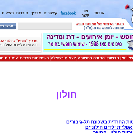
צור
אודות
קישורים
מדריך
חוברות
פעילות
קשר
שי
יומן חדשות
החזרה בתשובה
יוצאים בשאלה
השתלטות חרדית
עיתונות חר
חולון
ת החרדית בשכונת תל-גיבורים
אפליית ילדים חילוניים
ריית חולון - המשך