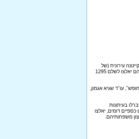
ת בקייטנה עירונית (של
חברת המתנ"סים) תמורת 260 ש"ח, בעוד הילדים החילוניים מוקצים ומודרים מן ההסדר, והוריהם יאלצו לשלם 1295
פש", עו"ד שגיא אגמון,
ברלו בעיתונות
כספיים דומים, יאלצו
צון משפחותיהם.