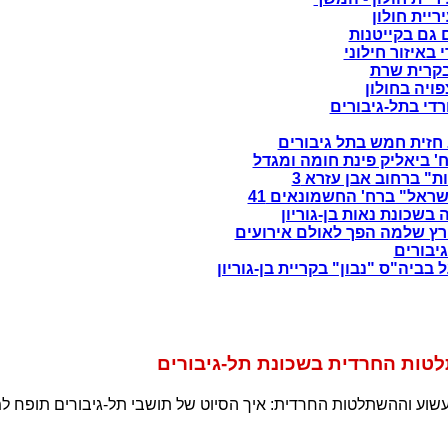
ריית חולון
ם גם בקייטנות
באיזור חילוני
קרית שרת
ויה בחולון
די בתל-גיבורים
חזית חמש בתל גיבורים
ח' ביאליק פינת חומה ומגדל
ת" ברחוב אבן עזרא 3
ראל" ברח' החשמונאים 41
בשכונת נאות בן-גוריון
רץ שלמה הפך לאולם אירועים
יבורים
בביה"ס "נבון" בקריית בן-גוריון
טות החרדית בשכונת תל-גיבורים
שוע וההשתלטות החרדית: איך הסיוט של תושבי תל-גיבורים תופח למי