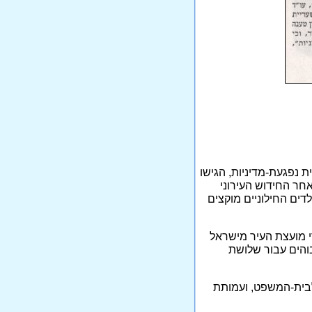
 נפגעת-מדיניות, הגישו
חר החידוש העירוני
ית (של חברת המתנ"סים) תמורת 260 ש"ח, בעוד הילדים החילוניים מוקצים
י מועצת העיר מישראל
בוהים עבור שלושת
לבית-המשפט, ועמותת