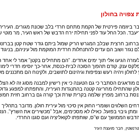
צפויה בחולון
ר ביוזמה פירטית של הקמת מתחם חרדי בלב שכונת מגורים. העיריה
ד. הכל החל עוד לפני תחילת ירח הדבש של ראש העיר, מר מוטי שש
ברחוב חרצית שבלב המגרש הריק שמול ביתם גודר שטח קטן בברזנט יר
רלם נגזר ושוב הם עדים להתנחלות חרדית המוקמת מול עיניהם, בניגוד 
לעזרה הגיעו אלי תוך ימים אחדים. "הם מתחילים בקטן" אמר לי אחד
פלקס ענק. קודם תהפוך הסוכה לבית-כנסת, אחר-כך יוסיפו חדרי לימוד 
לחולון ויהיה רעש וצפיפות וגיהינום לתושבים, ולקינוח הם מתכננים מקו
ודאגים הסתבר כי גם הטענה כי אין רישיון למבנה מסוג זה לא הצל
לון שהתחילו מחריגה קטנה בהתנגדות העיריה, והתפתחו למפגע גדול
כנסת ברחוב מפרץ שלמה בקרית שרת וכך קורה גם ברחוב חזית חמש 
רחים השלווים ושומרי החוק אין סיכוי מול עירית חולון. מדובר בתהלי
 ומתן גיבוי בפועל. כאילו לא מסכימים, אבל "מכשירים את השרץ". הנט
 הדבש הממושך עם ש"ס, שותפתו לקואליציה ועם סגנו החרדי.