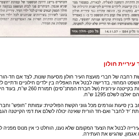
עיריית חולון
רחבה של חברי מועצת העיר חולון מסיעות שונות, לצד אם חד-הורית
פט המחוזי, בדרישה לבטל את האפליה בין ילדים חילוניים ודתיים לא
האחרון: ילד דתי יוכל לבלות בקייטנה עירונ
לצו לשלם 1295 ש"ח.
 בין סיעות וגורמים מכל גווני הקשת הפוליטית: עמותת "חופש" וחבר
תת 'יד לחבר' ואם-חד הורית שאינה יכולה לשלם את דמי הקייטנה הג
ירייה לבטל את הצעד המקומם שלא נענו, הוחלט כי אין מנוס מפניה 
 אגמון, שהגיש את העתירה.