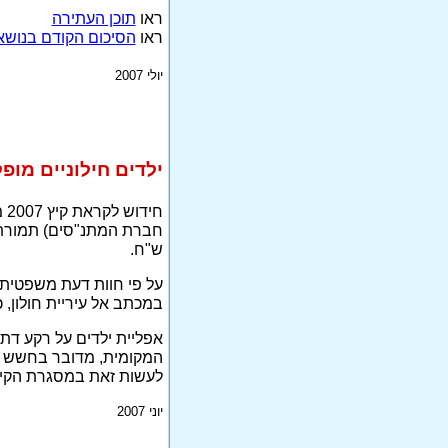
ראו
תוכן העתירה
ראו
הסיכום הקודם בנושא
יולי 2007
ילדים חילוניים מופ
חי
ש"ח.
על פי חוות דעת משפטית מ
במכתב אל עיריית חולון,
אפליית ילדים על רקע דת 
המקומית, מדובר בחשש גנ
לעשות זאת במסגרת הקייט
יוני 2007