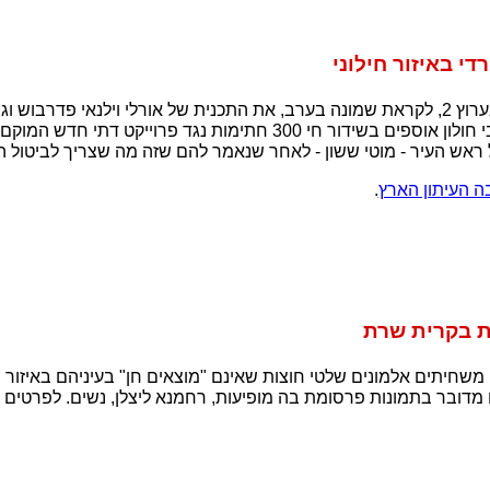
י באיזור חילוני
מי שראה ביום 16/5/07 בערוץ 2, לקראת שמונה בערב, את התכנית של אורלי וילנאי פדר
האזרחי", ראה כיצד תושבי חולון אוספים בשידור חי 300 חתימות נגד פרויי
 ראש העיר - מוטי ששון - לאחר שנאמר להם שזה מה שצריך לביטול הפ
ה העיתון הארץ
.
 בקרית שרת
 משחיתים אלמונים שלטי חוצות שאינם "מוצאים חן" בעיניהם באיזור
דובר בתמונות פרסומת בה מופיעות, רחמנא ליצלן, נשים. לפרטים 