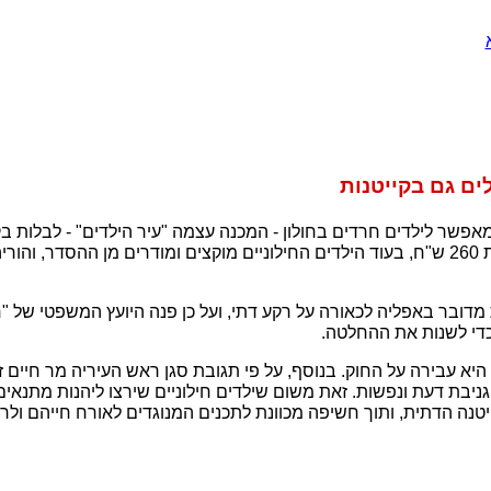
לים גם בקייטנות
דוש לקראת קיץ 2007 מאפשר לילדים חרדים בחולון - המכנה עצמה "עיר הילדים" - לבלו
דובר באפליה לכאורה על רקע דתי, ועל כן פנה היועץ המשפטי של "חו
 כדי לשנות את ההחלטה.
היא עבירה על החוק. בנוסף, על פי תגובת סגן ראש העיריה מר חיים ז
יבת דעת ונפשות. זאת משום שילדים חילוניים שירצו ליהנות מתנאים 
נה הדתית, ותוך חשיפה מכוונת לתכנים המנוגדים לאורח חייהם ולר