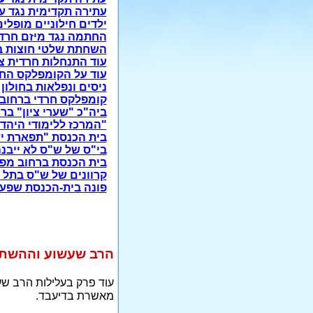
עתירה תקדימית נגד עי
ילדים חילוניים מופלי
החתמה נגד מיזם חרדי 
השחתת שלטי חוצות ב
עוד התנחלות חרדית צפ
עוד על הקומפלקס החר
ניסים ונפלאות בחולון
קומפלקס חרדי ברחוב 
ביה"כ "שערי ציון" בר
"המרכז ללימודי היהדו
בית הכנסת "תפארת יש
בי"ס של ש"ס לא ייבנה 
בית הכנסת ברחוב מפ
קרוונים של ש"ס בתל ג
פונה בית-הכנסת שפעל 
הרב שעשוע וההשתל
עוד פרק בעלילות הרב שע
מאשרת בדיעבד.