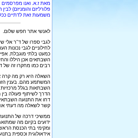
מאת ז.א. ואנו מפרסמים או
פלורליזם והומניזם) לבין
משמעות זאת לדתיים ככל
לאנשי אתר חפש שלום.
לגבי ספרו של ד"ר אלי שי
לחילוניים לגבי נכונות 
כמעט בלתי מוגבלת. אפיל
השבתאים אכן היללו והחש
רבים כמו מחקרו זה של ד"
השאלה היא רק מה קרה אח
המשתמע מהם. בענין הזה 
השבתאות בגלל מרכזיות 
הדרך לשיתוף פעולה בין
דחו את התנועה השבתאית 
קשר לשאלה מה דעתי או ד
ממשיכי דרכה של התנועה 
ידועים בקיום מה שמתואר 
ומקימי בתי הכנסת הראשו
אידאולוגית וכספית בתנוע