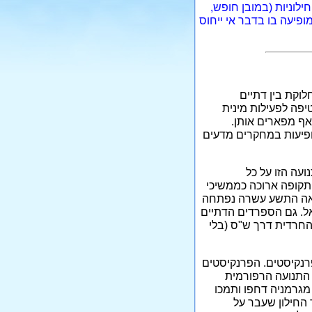
ילוניות (במובן חופש,
ופיעה בו בדבר אי ייחוס
לוקת בין דתיים
יפה לפעילות מינית
אף מפארים אותן.
ופיעות במחקרים מדעים
עה הזו על כל
תקופה ארוכה כממשיכי
מאה התשע עשרה נפתחה
ל. גם הספרדים הדתיים
החרדית דרך ש"ס (בלי
רנקיסטים. הפרנקיסטים
י התנועה הרפורמית
מגרמניה דחפו ותמכו
 החילון שעבר על