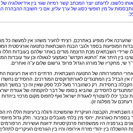
תו כלשונו. לדעתנו יוצר המכתב קשר רמיזה שגוי בין אידיאולוגיה של ח
 התבססות על מין חופשי כסוג של ערך עליון, אם כי חשובה ההבהרה המ
ל.
 שהערכה אליו מופיע באתרכם, רציתי להעיר משהו: אין למעשה כל מח
העובדות המופיעות בספר ולגבי הבנת השבתאות כתנועה אורגיסטית המט
ו שרידי השבתאים מכת הדונמה מודים באתר שלהם בעובדות הללו ו
יבו בין היתר את "החטא הקדוש" כאמצעי לגאולה וכן עוד עובדות המ
ר שי, מחקריו של מורהו הגדול פרופ' גרשום שלום ע"ה ואחרים.
רי התפוררותה של התנועה השבתאית. הדתיים דחו את רעיונות התנו
אין הבדל בין המתנגדים לאורתודוקסים המודרנים. החסידים נחשדו 
הקבלה בחסידות. רק כשהוברר מעל לכל ספק שאין זה כך במשך ה
 המתנגדים לחסידים, שהביא בסופו של דבר להקמתה של אגודת ישרא
ובכך יכלו להצטרף לאגודת ישראל ואף לתפוס מקום מרכזי ביהדות 
עתכם על מפלגה זו).
השבתאית, הקבוצה העיקרית שהמשיכה ודגלה ברעיונות הללו היו הפ
בספרות כאורגיות, יחסי מין בלתי מוגבלים ובציבור. חלק גדול מיוזמ
נים בגרמניה היו ממשפחות פרנקיסטיות ידועות ועשירות. הרפורמים 
ת ההשכלה בין יהודי מזרח אירופה והיו בין הגורמים העיקריים לתהליך