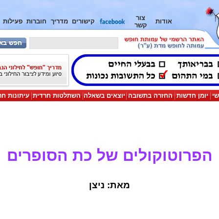
צור
אודות
קישורים
מדריך
חוברות
פעילות
קשר
שי
יומן חדשות
החזרה בתשובה
יוצאים בשאלה
השתלטות חרדית
עיתונות חר
הפרוטוקולים של כת הסופרים
מאת: ניצן