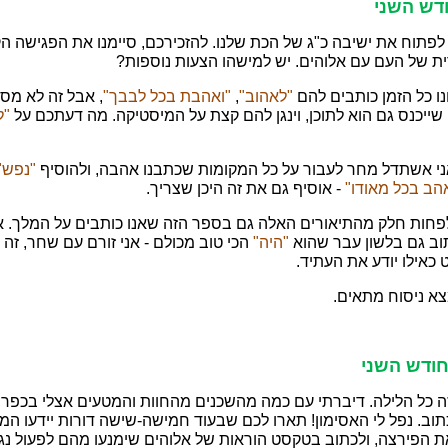
ודש השני
לפתוח את ישיבה כ"ג של הכת שלנו. להזכירכם, סיימנו את הפגישה
 של העם עם אלוהים. יש למישהו הצעות נוספות?
ו כל הזמן כותבים להם
"לאהוב"
,
"ואהבת בכל לבבך"
, אבל זה לא מספ
 שייכנס גם הוא לתוכן, וינגן להם קצת על המיסטיקה. מה דעתכם על
"ל
אני אשתדל מחר לעבור על כל המקומות שכתבנו אהבה, ולהוסיף
"נפש"
הב בכל מאודו"
- אוסיף גם את זה היכן שצריך.
חות חלק מהתיאורים האלה גם בספר הזה שאנו כותבים על המלך. אנח
ב גם בלשון עבר שהוא
"היה"
הכי טוב מכולם - אני זורם עם שחר, זה 
אילו יודע את העתיד.
צא ניסוח מתאים.
לחודש השני
ה כל הלילה. דיברתי עם כמה מהשכנים מהחוות והמטעים אצלי בכפר 
וב. נפל לי האסימון! תארו לכם שבעוד חמישה-שישה דורות יידעו המו
את הפירצה, ולכתוב בטקסט הוראות של אלוהים שימנעו מהם לפעול נגד