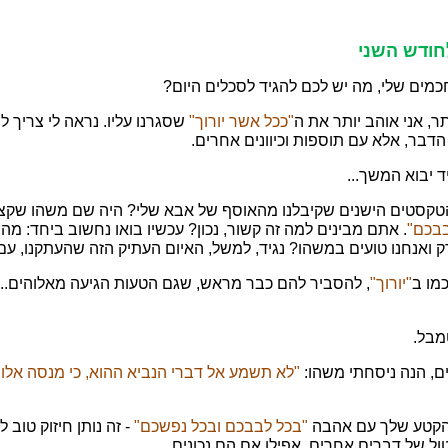
לחודש השני
כמים שלי, מה יש לכם להגיד לסכלים היום?
ר, אני אוהב יותר את ה
"ככל אשר יורוך"
שסגרנו עליו. נראה לי צריך ל
 הדבר, אלא עם תוספות וכיוונים אחרים.
 יבוא המשך...
הטקסטים הישנים שקיבלנו מהאוסף של אבא שלי? היה שם משהו שקצת
בבכם"
. אתם מבינים למה זה קשור, נכון? עכשיו בואו נחשוב ביחד: מה 
דק ואנחנו טועים במשהו? נגיד, למשל, האיום העתיק הזה שהעתקנו, ע
מו ב
"יורוך"
, להסביר להם כבר מראש, שגם הטעות הגיעה מאלוהים...
מבל.
, הנה ניסחתי משהו:
"לא תשמע אל דברי הנביא ההוא, כי מנסה אלוה
הקטע שלך עם אהבה
"בכל לבבכם ובכל נפשכם"
- זה נותן חיזוק טוב
ל של דברים אחרים, אפילו אם הם נכונים.