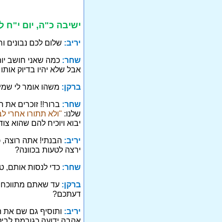
ישיבה כ"ה, יום י"ח 
יריב:
שלום לכם נבונים וח
שחר:
כמה שאני חושב יות
אבל שלא יהיו בדיוק אותו
ברקן:
משהו אומר לי שמיד
שחר:
ברור!! זוכרים את 
שלנו:
"ולא תתורו אחרי ל
יבוא ויוכיח להם שהוא צו
יריב:
הבנתי! אתה רוצה, כ
ירצה לטעות בכוונה?
שחר:
כדי לנסות אותם, ט
ברקן:
עד שאתם מתווכחים
דעתכם?
יריב:
ותוסיף גם שם את 
אהבה ידועה כגורמת לביטו