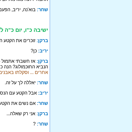
שחר:
בוא'נה, יריב, הפע
ישיבה כ"ו, יום כ"ה 
ברקן:
זוכרים את הקטע ה
יריב:
כן?
ברקן:
אז חשבתי אתמול - 
הנביא החוכמולוג? הנה 
אחרים ... וסקלתו באבנים
שחר:
יאללה לך על זה.
יריב:
אבל הקטע עם הנסיון
שחר:
אם נשים את הקטעים
ברקן:
אני רק שאלה...
שחר:
?