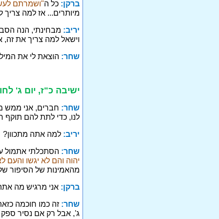
ברקן:
כל ה
"ושמרתם לעש
מיותרים... אז למה צריך 
יריב:
מבחינתי, הנה הסבר
וישאל למה צריך את זה, א
שחר:
הוצאת לי את המיל
ישיבה כ"ז, יום ג' לח
שחר:
חברים, אני ממש מ
לנו, כדי לתת להם תוקף חז
יריב:
למה אתה מתכוון?
שחר:
הסתכלתי אתמול על
יהוה והם לא יגשו והעם לא
מהאמינות של הסיפור שלנ
ברקן:
אני מרגיש מה אתה 
שחר:
זה כמו חוכמה כזאת ש
ג', אבל רק אם נסיר ספק