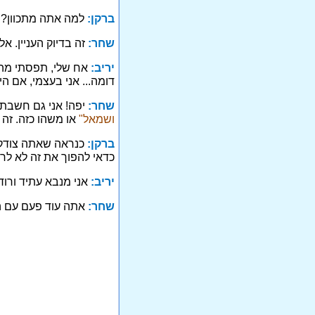
ברקן:
למה אתה מתכוון? א
שחר:
זה בדיוק העניין. אל
יריב:
אח שלי, תפסתי מה א
דומה... אני בעצמי, אם הי
שחר:
יפה! אני גם חשבתי
ושמאל"
או משהו כזה. זה
ברקן:
כנראה שאתה צודק. 
כדאי להפוך את זה לא ל
יריב:
אני מנבא עתיד ורוד
שחר:
אתה עוד פעם עם הס