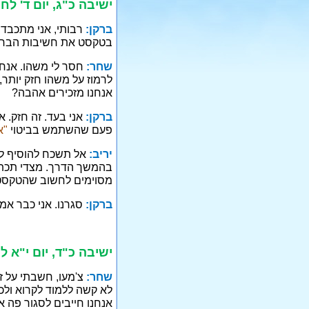
ישיבה כ"ג, יום ד' לח
ברקן:
רבותי, אני מתכבד 
בטקסט את חשיבות הברית
שחר:
חסר לי משהו. אנחנ
לרמוז על משהו חזק יותר,
אנחנו מזכירים אהבה?
ברקן:
אני בעד. זה חזק. 
פעם שהשתמש בביטוי
"א
יריב:
אל תשכח להוסיף לפ
בהמשך הדרך. מצדי תכתו
מסוימים לחשוב שהטקסט כ
ברקן:
סגרנו. אני כבר אמ
ישיבה כ"ד, יום י"א 
שחר:
צ'מעו, חשבתי על ז
לא קשה ללמוד לקרוא ולכת
אנחנו חייבים לסגור פה 