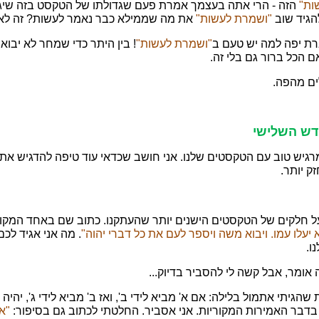
ות"
הזה - הרי אתה בעצמך אמרת פעם שגדולתו של הטקסט בזה שיגיד
להגיד שוב
"ושמרת לעשות"
את מה שממילא כבר נאמר לעשות? זה לא 
ת יפה למה יש טעם ב
"ושמרת לעשות"
! בין היתר כדי שמחר לא יבוא 
ם הכל ברור גם בלי זה.
ים מהפה.
ודש השלישי
רגיש טוב עם הטקסטים שלנו. אני חושב שכדאי עוד טיפה להדגיש א
ק יותר.
 חלקים של הטקסטים הישנים יותר שהעתקנו. כתוב שם באחד המקו
 יעלו עמו. ויבוא משה ויספר לעם את כל דברי יהוה"
. מה אני אגיד לכם
ו.
אומר, אבל קשה לי להסביר בדיוק...
הגיתי אתמול בלילה: אם א' מביא לידי ב', ואז ב' מביא לידי ג', יהיה 
 בדבר האמירות המקוריות. אני אסביר. החלטתי לכתוב גם בסיפור:
"א