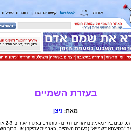
צור
אודות
קישורים
מדריך
חוברות
פעילות
קשר
שי
יומן חדשות
החזרה בתשובה
יוצאים בשאלה
השתלטות חרדית
עיתונות חר
בעזרת השמיים
מאת:
ניצן
מכתבים ומאמר
ומר "בסיעתא דשמייא" (בעזרת השמיים, בארמית עתיקה) או "ברוך השם