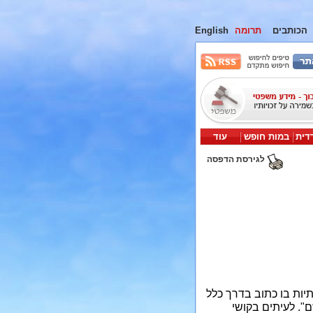
הכותבים
תרומה
English
דית
במות חופש
עוד
לגירסת הדפסה
ים רבים הנכתבים בידי מאמינים יהודים דתיים - פותחים בעיטור זעיר בן 2-3 אותיות בו כתוב בדרך כלל
". לעיתים בקושי