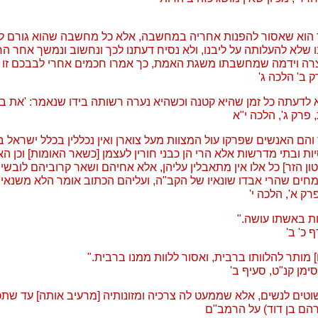
ד הוא שאסור להפנות אחריה במחשבה, אלא כל מחשבה שהוא גורם לו
ו שלא להעלותה על ליבנו, ולא נסיח דעתנו לכך ונחשוב ונמשך אחר הרה
ה וידמה שמחשבתו משגת האמת, כך אמרו חכמים אחרי לבבכם זו מי
 ב' הלכה ג'
דעתה כל זמן שהיא קטנה וכשהיא נערה רשותה בידו שנאמר: 'את בתי
 פרק ג', הלכה י"א
 והם האנשים שפרקו עול המצוות מעל צוארן ואין נכללין בכלל ישראל 
ות ובתי מדרשות אלא הרי הן כבני חורין לעצמן [כשאר האומות] וכן האפ
ון הזר] כל אלו אין מתאבלין עליהן, אלא אחיהם ושאר קרוביהם לובשי
שמחים שהרי אבדו שונאיו של הקב"ה, ועליהם הכתוב אומר הלא משנאיך
ק א', הלכה י'
ת באשתו עושה."
 כ' ב'
 מותר להלוותו ברבית, ואסור ללוות ממנו ברבית."
סימן קנ"ט, סעיף ב'
וטים לנשים, אלא שממעט לה צרכיה ומזונותיה [מרעיב אותה] עד שתכ
רהם בן דוד) על הרמב"ם