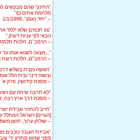
"החינוך שהם מבקשים להענ
מלחמת אחים כן!"
-- "יתד נאמן", 1/1/1998
"צוו חכמים שלא ילמד אד
הבאי לפי עניות דעתן."
-- הרמב"ם, הלכות תלמוד 
"...מצווה לשנוא אותו עד
-- הרמב"ם, הלכות רוצח ו
"האשה נקנית בשלש דרכי
ובשוה דינר ובית הלל או
-- מסכת קידושין, פרק א'
"לא תרבה שיחה עם האשה
-- מסכת דרך ארץ רבה, פ
"חייב להחזיר אבידת ישרא
[הגויים] וישראל המחלל 
-- שולחן ערוך, חושן משפט
"אבידת העובד כוכבים מות
מפני שהוא מחזיק ידי עובר