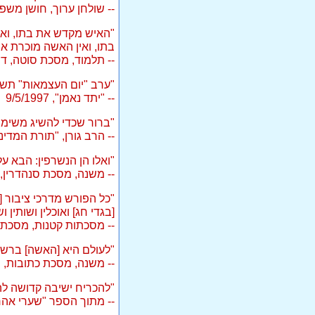
-- שולחן ערוך, חושן משפט
"האיש מקדש את בתו, ואי
בתו, ואין האשה מוכרת את 
-- תלמוד, מסכת סוטה, דף
"ערב "יום העצמאות" תשנ"
-- "יתד נאמן", 9/5/1997
"ברור שכדי להשיג משימה 
-- הרב גורן, "תורת המדינה"
"ואלו הן הנשרפין: הבא ע
-- משנה, מסכת סנהדרין, פ
"כל הפורש מדרכי ציבור [
[בגדי חג] ואוכלין ושותין
-- מסכתות קטנות, מסכת 
"לעולם היא [האשה] ברשו
-- משנה, מסכת כתובות, פ
"להכריח ישיבה קדושה לה
-- מתוך הספר "שערי אהרו