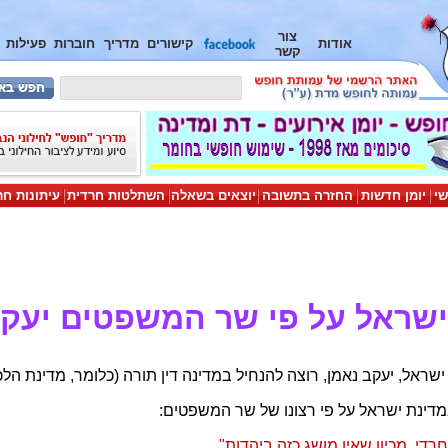
צור
אודות
קישורים
מדריך
חוברות
פעילות
קשר
שי
יומן חדשות
החזרה בתשובה
יוצאים בשאלה
השתלטות חרדית
עיתונות חר
ישראל על פי שר המשפטים יעקב
אל, יעקב נאמן, רוצה להנחיל במדינה דין תורה (כלומר, מדינת הלכ
מדינת ישראל על פי רצונו של שר המשפטים:
חרדי, מכיון שאין מושג כזה ביהדות"