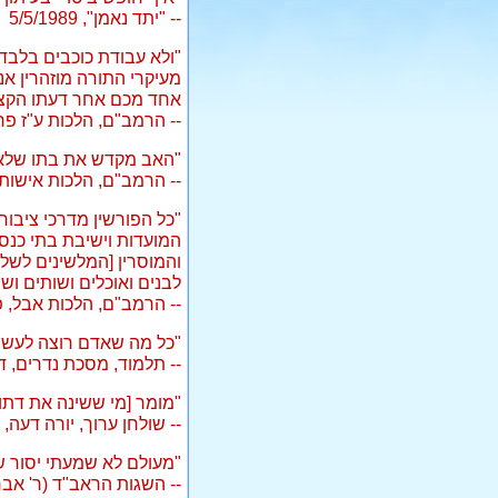
-- "יתד נאמן", 5/5/1989
"ולא עבודת כוכבים בלב
מעיקרי התורה מוזהרין אנ
אחד מכם אחר דעתו הקצר
-- הרמב"ם, הלכות ע"ז פרק
"האב מקדש את בתו שלא ל
-- הרמב"ם, הלכות אישות,
"כל הפורשין מדרכי ציבור
המועדות וישיבת בתי כנסי
והמוסרין [המלשינים לשלט
לבנים ואוכלים ושותים ו
-- הרמב"ם, הלכות אבל, פר
"כל מה שאדם רוצה לעשו
-- תלמוד, מסכת נדרים, דף
"מומר [מי ששינה את דתו]
-- שולחן ערוך, יורה דעה, 
"מעולם לא שמעתי יסור ש
-- השגות הראב"ד (ר' אב