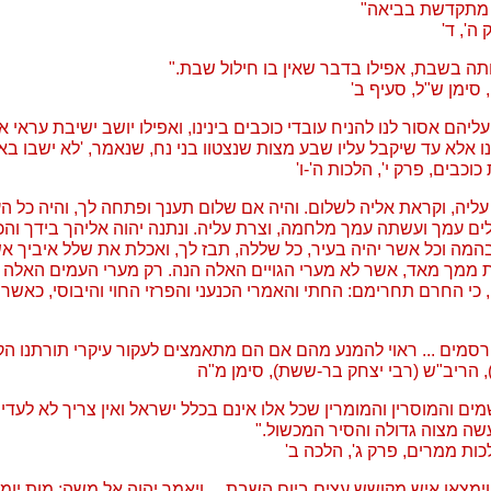
 מתקדשת בביאה"
ה', ד'
 אותה בשבת, אפילו בדבר שאין בו חילול שבת."
 סימן ש"ל, סעיף ב'
ליהם אסור לנו להניח עובדי כוכבים בינינו, ואפילו יושב ישיבת עראי 
 אלא עד שיקבל עליו שבע מצות שנצטוו בני נח, שנאמר, 'לא ישבו באר
וכבים, פרק י', הלכות ה'-ו'
ליה, וקראת אליה לשלום. והיה אם שלום תענך ופתחה לך, והיה כל ה
ים עמך ועשתה עמך מלחמה, וצרת עליה. ונתנה יהוה אליהך בידך והכי
מה וכל אשר יהיה בעיר, כל שללה, תבז לך, ואכלת את שלל איביך אשר
מך מאד, אשר לא מערי הגויים האלה הנה. רק מערי העמים האלה א
כי החרם תחרימם: החתי והאמרי הכנעני והפרזי החוי והיבוסי, כאשר צ
מים ... ראוי להמנע מהם אם הם מתאמצים לעקור עיקרי תורתנו הקד
, הריב"ש (רבי יצחק בר-ששת), סימן מ"ה
מים והמוסרין והמומרין שכל אלו אינם בכלל ישראל ואין צריך לא לעדי
שה מצוה גדולה והסיר המכשול."
כות ממרים, פרק ג', הלכה ב'
 וימצאו איש מקושש עצים ביום השבת ... ויאמר יהוה אל משה: מות יומ