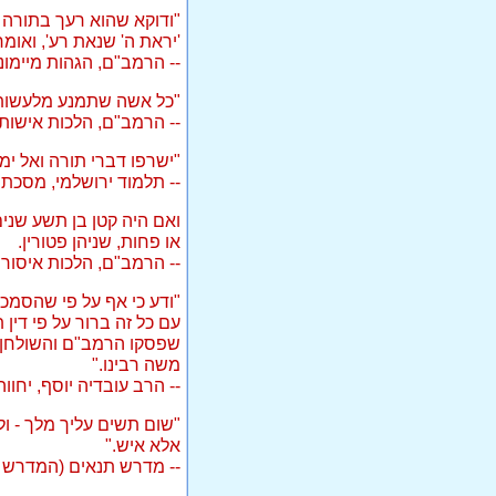
"ודוקא שהוא רעך בתורה 
'יראת ה' שנאת רע', ואומר
-- הרמב"ם, הגהות מיימוני
"כל אשה שתמנע מלעשות מ
-- הרמב"ם, הלכות אישות,
"ישרפו דברי תורה ואל ימ
-- תלמוד ירושלמי, מסכת 
ואם היה קטן בן תשע שנים 
או פחות, שניהן פטורין.
-- הרמב"ם, הלכות איסורי 
"ודע כי אף על פי שהסמכ
עם כל זה ברור על פי דין
שפסקו הרמב"ם והשולחן ע
משה רבינו."
-- הרב עובדיה יוסף, יחווה 
"שום תשים עליך מלך - ול
אלא איש."
-- מדרש תנאים (המדרש הג