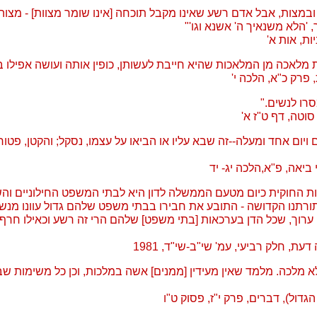
ובמצות, אבל אדם רשע שאינו מקבל תוכחה [אינו שומר מצוות] - מצוה
, 'הלא משנאיך ה' אשנא וגו'"
ות, אות א'
לאכה מן המלאכות שהיא חייבת לעשותן, כופין אותה ועושה אפילו ב
 פרק כ"א, הלכה י'
סרו לנשים."
סוטה, דף ט"ז א'
ויום אחד ומעלה--זה שבא עליו או הביאו על עצמו, נסקל; והקטן, פטור
ביאה, פ"א,הלכה יג- יד
ות החוקית כיום מטעם הממשלה לדון היא לבתי המשפט החילוניים והש
 תורתנו הקדושה - התובע את חבירו בבתי משפט שלהם גדול עוונו מנשו
רוך, שכל הדן בערכאות [בתי משפט] שלהם הרי זה רשע וכאילו חרף ו
דעת, חלק רביעי, עמ' שי"ב-שי"ד, 1981
א מלכה. מלמד שאין מעידין [ממנים] אשה במלכות, וכן כל משימות שב
דול), דברים, פרק י"ז, פסוק ט"ו