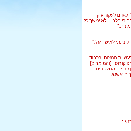
 לאדם לעקור עיקר
ורי הלב ... לא ימשך כל
נות."
 נתתי לאיש הזה'."
בעשיית המצות ובכבוד
יקורוסין [והמומרים]
ן לבנים ומתעטפים
 ה' אשנא"
נע."