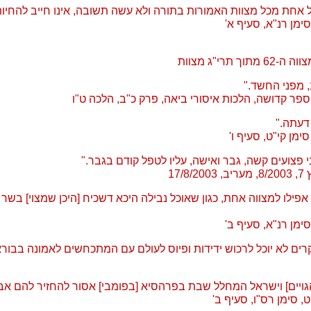
ל אחת מכל מצוות האמורות בתורה ולא עשה תשובה, אינו חייב להחיותו
סימן רנ"א, סעיף א'
 תרי"ג מצוות
 מפני החשד."
פר קדושה, הלכות איסורי ביאה, פרק כ"ב, הלכה ט"ו
דעתה."
סימן קי"ט, סעיף ו'
פצועים קשה, גבר ואישה, עליו לטפל קודם בגבר."
17/
 אפילו למצווה אחת, כגון שאוכל נבילה היכא דשכיח [היכן שמצוי] בש
סימן רנ"א, סעיף ב'
יקרים לא יוכל לרכוש ידידות ופיוס לעולם עם המתכחשים לאמונה בבור
גויים] וישראל המחלל שבת בפרהסיא [בפומבי] אסור להחזיר להם אבי
, סימן רס"ו, סעיף ב'