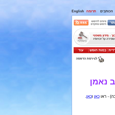
הכותבים
תרומה
English
דית
במות חופש
עוד
לגירסת הדפסה
 נאמן
ה) - ראו
כאן
ו
כאן
.