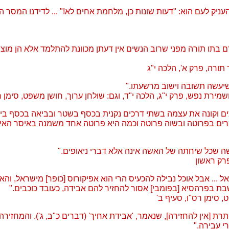
יק לעם הוא: "דעות שונות כן, מלחמת אחים לא!" ... לדידנו המסר הו
ם בתו תורה מפני שרוב הנשים אין דעתן מכוונת להתלמד אלא הן מוצי
תורה, פרק א', הלכה י"ג
 שיעשה תשובה וישוב מרשעתו."
שמירת נפש, פרק י"ג, הלכה י"ד, וגם: שולחן ערוך, חושן משפט, סימן 
ם וקונה את עצמה בשתי דרכים נקנית בכסף בשטר ובביאה בכסף בית
מרים בפרוטה ובשוה פרוטה וכמה היא פרוטה אחד משמנה באיסר האיטל
 שכל שיחתה של האשה אינה אלא דברי ניאופים."
רק ראשון
ל ... אבל אוכל נבילה להכעיס הרי הוא אפיקורוס [כופר] מישראל, והא
שבת בפרהסיא [בפומבי] אסור להחזיר להם אבידה, כעובד כוכבים."
, סימן רס"ו, סעיף ב'
רת [אין להחזירה], שנאמר, 'אבידת אחיך' (דברים כ"ב, ג'). והמחזירה 
י עבירה."