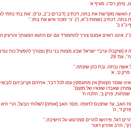
, סימן רס"ו, סעיף א'
ן האשה מקדשת את בתה, דכתיב (דברים כ"ב, ט"ז): 'את בתי נתתי לא
בתה, דכתיב (שמות כ"א, ז'): 'כי ימכור איש את בתו'."
 כ"ג ב'
ז, איננו רואים אמנם צורך להתמודד עם יום החגא המגוחך והרעיון הצי
זו [שיקבלו ערביי ישראל שבע מצוות בני נח] נצטרך להפעיל כוח נגדם
, עמ' 29
ל אשה ובתה, ובת כהן שזנתה."
רק ט', א'
אינו שומר מצוות] אין מתעסקין עמו לכל דבר. אחיהם וקרוביהם לובשי
 ושמחין שאבדו שונאיו של מקום"
שמחות, פרק ב', הלכה ח'
ת האב, עד שתכנס לחופה. מסר האב [אותה] לשלוחי הבעל, הרי היא 
רק ד', ה'
רים דגל, פירושו להרים סמרטוט על הישיבה."
ן", הרב אהרון רוטר