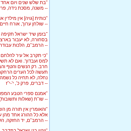
"בת שלש שנים ויום אחד
-- משנה, מסכת נידה, פרק 
"כותית [גויה] אין מילדין
-- שולחן ערוך, אורח חיים,
"בזמן שיד ישראל תקיפה ע
בסחורה, לא יעבור בארצנו
-- הרמב"ם, הלכות עבודת כ
"כי תקרב אל עיר להלחם ע
למס ועבדוך. ואם לא תשל
חרב. רק הנשים והטף והבה
תעשה לכל הערים הרחקת מ
נחלה, לא תחיה כל נשמה, 
-- דברים, פרק כ', י'-י"ז
"אמנם ספרי הטבע המפורס
-- שו"ת (שאלות ותשובות)
"והאומרין אין תורה מן הש
אלא כל ההורג אחד מהן ע
-- הרמב"ם, יד החזקה, הל
"ויהיו בני ישראל במדבר,