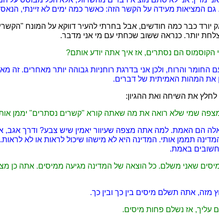
 גם המציאות מעידה על הקשר הזה: כאשר כמה ימים לא זיינתי, הנאסד
יורד כבר כמה חודשים, אבל בחרתי להעיר דווקא על המונח "הקשרי
וצלחת יותר. כנראה ששוב שכחתי עם מי אני מדבר.
י הקוסמוס הם נסתרים, אז איך אתה יודע אותם?
עם החומר והרוח, ולכן אני בדרגת רוחניות גבוהה יותר מאחרים. זה מ
 את המהות האמיתית של דברים.
י לחלץ את השיחה ואת ההגיון:
 מצפה שמי שלא רואה את מה שאתה קורא "קשרים נסתרים" יממן אות
ם האלה הם האמת. למה אתה מצפה שעיוור יאמין שיש צבע? ודרך אגב, 
מדינה תממן אותי. המדינה היא לא מישהו שיכול לראות או לא לראות.
חשובים באמת.
סים שאני משלם. כל הוצאה של המדינה מגיעה ממיסים. אתה כן מצפ
ץ מזה, אתה תשלם מיסים בין כך ובין כך.
 עליך, אז נשלם פחות מיסים.