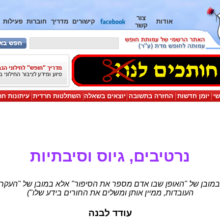
צור
אודות
קישורים
מדריך
חוברות
פעילות
קשר
שי
יומן חדשות
החזרה בתשובה
יוצאים בשאלה
השתלטות חרדית
עיתונות חר
נרטיבים, גיוס וסיבתיות
במובן של "האופן שבו אדם מספר את הסיפור" אלא במובן של "העקר
העובדות, ממיין אותן ומשלים את החורים בידע שלו")
עודד לבנה