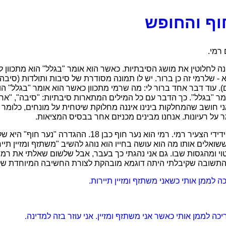
וף והחופש
רמי.
ונה לחלוטין את מושג הסיבתיות. כאשר הוא אומר "בגלל" הוא מתכוון 
א - שלרמי זה כן ברור. יש לו תמונה מסודרת של סיבות ותולדות (סיבה
. עוד דבר אחד ברור לי: מה שרמי מתכוון כאשר הוא אומר "בגלל" הו
מר "בגלל". כך הדבר עם כל המילים המתארות סיבתיות: "סיבה", "אחר
 אני חושב שהמחלקות בינינו איננה מחלוקת שיטחית על מונחים, כלומר 
 על רעיונות. אנחנו מבינים מכניזם אחר בבסיס המציאות.
זה המקום לספר קצת על ידידי הצעיר רמי. רמי הוא נער חוף כבן
שואלים אותו מה הוא עושה בחייו הוא נוהג להשיב "משתזף ומזיין תייר
 ומהגסות שבו. גם אני נהגתי כך בעבר, אבל שלשום שאלתי את רמי
. התשובה שקיבלתי היתה דוגמא מובהקת לצורת החשיבה המיוחדת של
ה לממן אותי כשאני משתזף ומזיין תיירות.
ה לממן אותי כאשר אני משתזף ומזיין. אני עוזר בזה למדינה.