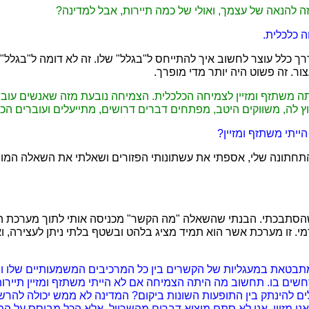
ה להנאה של עצמך, ואולי של כמה תיירות, אבל למדינה?
ה כלכלית.
רך כלל עוצר לחשוב איך להתייחס ל"בגלל" שלו. זה לא דומה ל"בגלל"
ר. זה פשוט היה יותר מדי מופרך.
אתה משתזף ומזיין לצמיחה הכלכלית. הצמיחה נובעת מזה שאנשים עובד
 לה, משווקים היטב, מפתחים דברים דרושים, מתייעלים ועוברים הכש
הייתי משתזף ומזיין?
חתונה שלי, אספתי את עשתונותי הפזורים ושאלתי את השאלה המור
שהסתבכתי. הבנתי שהשאלה "מה הקשר" מכניסה אותי לתוך מערכת ה
. זו מערכת אשר הוא תמיד מציג בלהט ובשטף בלתי ניתן לעצירה, וא
תבטאת במעגליות של הקשרים בין כל המרכיבים המשמעותיים שלו וב
ים בו. תחשוב מה היתה הצמיחה אם לא הייתי משתזף ומזיין תיירות
ים להינתק בין התופעות השונות ביקום? המדינה לא ממש יכולה להר
אני מזיין. אני לא סתם מוציא דברים מהשרוול, אלא הכל מבוסס על 