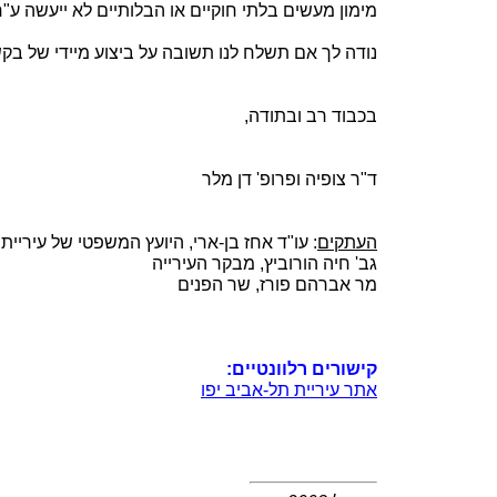
מימון מעשים בלתי חוקיים או הבלותיים לא ייעשה ע"
נודה לך אם תשלח לנו תשובה על ביצוע מיידי של בקשת
בכבוד רב ובתודה,
ד"ר צופיה ופרופ' דן מלר
העתקים
: עו"ד אחז בן-ארי, היועץ המשפטי של עיריית
גב' חיה הורוביץ, מבקר העירייה
מר אברהם פורז, שר הפנים
קישורים רלוונטיים:
אתר עיריית תל-אביב יפו