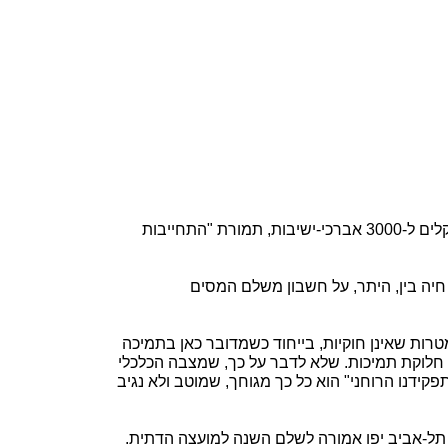
"מעריב" במוסף השבת שלשום, 25.4.2003, פרסם כתבה, לפיה חברה קדישא בתל-אביב חילקה בערב החג מיליון וחצי שקלים ל-3000 אברכי-ישיבות, תמורת "התחייבות
חיה בין, היתר, על חשבון משלם המסים
רות שאינן חוקיות, בייחוד כשמדובר כאן בתמיכה
 חלוקת תמיכות. שלא לדבר על כך, שמצבה הכלכלי
קידנו הרוחני" הוא כל כך מגוחך, שמוטב ולא נגיב
ת תל-אביב יפו אמורה לשלם השנה למועצה הדתית.