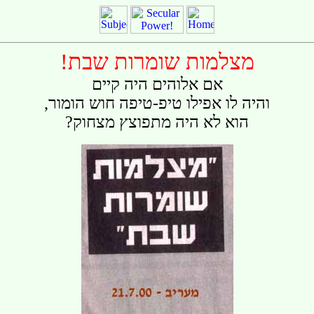
!תבש תורמוש תומלצמ
םייק היה םיהולא םא
,רומוה שוח הפיט-פיט וליפא ול היהו
?קוחצמ ץצופתמ היה אל אוה