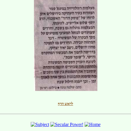
ףדה שארל