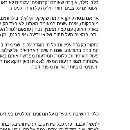
בלבי כילד, איך זה שאותם "קדמונים" עלומים לא ראו
העומדים על צבים וחוזר חלילה כל הדרך למטה.
אך אם ננסה לתקן את מה שקלקלו וקלקלנו בילדותינו, 
מובהקות), אינם שונים במאומה מאתנו, לא בצד הקוגני
באותו האופן. עם קצת מאמץ, נבחין פתאום לגודל הפלי
יותר, המצויה מעל תהום של אי-ידיעה / אי-הבנה, ומ
נחקור בקצרה עניין זה: כל חי מוגדר על פי שני מרכיב
המובנים בתודעה. ישנם חושים, האחראים על שילוב ה
פעולות עתידיות. כלומר, המודעות מפרשת אותם באופן
שלנוחות מגוון הדעות המצוי, לא צוינו כאן דווקא את
השמימיים ביותר. אין זה משנה דבר.
כללי החשיבה מופעלים על הנתונים הנקלטים במודעות
למשל, עכבר, פתי ככל שיהיה, ברגע שיחוש בקרבתו ש
לאכול, יעוט מיד לשם. צמח יצמח אל הכיוון בו יש או