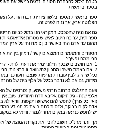
בטרם נצלול להבהרת הסוגיה, נדגים כמשל את האופנה
בספר בראשית.
ספר בראשית מספר בלשון ציורית, רבת הוד, על האופן
הפלנטה ארץ, אך נניח לפרט זה.
גם אם נניח שהטכסט המקראי הנו בתול כביום חריטתו, 
ספרותית, ערוכה היטב לאישוש מטרות אידיאולוגיות ד
תהום עד אדם החי באושר בין צומח וחי על ארץ המד
הספרים והמאמרים המוצאים קשר / דמיון בין התיאור 
הרי ממה נפשך?
1. אם חושבים שבכך חילוני ימיר את דעתו לדת - הרי זו סתם מיסיונריות דמגוגית נמוכת רוח של ממש, שיש להקיאה מתוכנו.
2. אם באמת מישהו מתכוון להשוואה זו ברצינות, הר
ככל שיהיה, לבין עובדות מדעיות שנצברו ועודכנו ב
מידות, גם אם לא נדבר בכלל על אלף בית של מה זה טי
פעם התגלגלו ברחוב תרתי משמע, קונטרסים של האדמ
אלפי שנה - גיל היקום אליבא הדת היהודית. שוב, אין
(ואין כל צורך) לחפש להם אישוש ותקפות, וודאי לא 
יש לחפש כנראה במקום אחר לגמרי, וודאי לא במקום 
אך יותר מהנ"ל, חשוב להבין את נקודת המוצא של אל
מתמימות ומתוך כוונות הגונות: