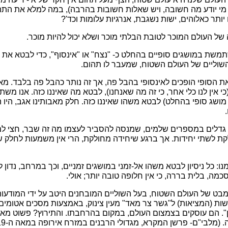
י יודע מה חשובה, ויש שאלות חשובות בהרבה), במה למלא את התהום
יותר כאלוהים, ישות נשגבת, אנרגיות עלומות וכד'?
ל העולם המוכר לטובת הבלתי מוכר ושלא יכול להיות מוכר.
משת במושגים סופיים בהחלט כ- "נצח" או "אינסוף", כדי לבטא את ה
שוליים של העולם השטוח, שמעבר לו תהום.
ת הסופי הופכים לאינסופי בהבל פה, אך זה נותר כהבל פה בלבד. מ
 אין לנו כלי אחר, כי זה מה שאנחנו), לבטא מה שאיננו כזה. אנו מש
 מושג סופי בהחלט) לבטא משהו שאיננו כזה. חלק מאבותינו אגב, היו
גדלים במספרים שלמים, שמנסה להסביר לעצמו מה זה שבר, חצי למשל.
לקת לשתי יחידות. אך ברגע שיחידה מחולקת, הרי אין משמעות לחלק שכ
 כל ניסיון לבטא משהו אל-זמני במושגים זמניים, וכך במרחב, נדון ל
כמה, בלית בררה, כי אין חלופה טובה יותר; אולי.
מבט של העולם השטוח, בעל השוליים המובחנים היטב על ידי המודע
שות (המציאות) ל"גשר צר מאד" מעין צינוק, באמצעות מסכים אטומי
אן". הם עוסקים בצמצום העולם, במקום בהרחבתו. והתירוץ? פשוט מ