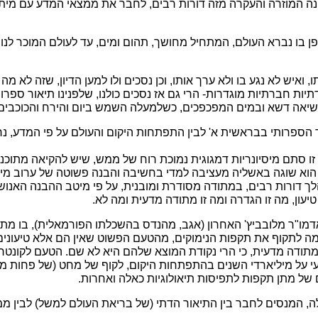
 המוזרה והעקרה מזה דורות רבים, לחבר את ממצאי המדע עם מיתוסי
 בו נברא העולם, המתחיל מחושך, תהום ומים, עד לעולם המוכר לנו כי
ואיש לא נגע בו ולא ערך אותו, וכן נסכים ולו למען הדיון, שזה לא 
תיות חברתיות מוגדרות- הרי גם אז נסכים כולנו, שלפנינו תיאור ספר
שיאה דשא ובמים המפכפכים, כשלמעלה השמש ביום והירח והכוכבים 
הספרותי בבראשית א' לבין התפתחות היקום והעולם על פי המדע, נרא
י הוא שוגה באשליה מעציבה למדי בחשיבה והבנה פשוטה של ערוב מין 
מהלך דורות רבים, במתודה מסודרת ומובנית, על פי מיטב ההבנה האנ
עון, מה זו הגדרה ומה זו מתודה מדעית ומה לא.
ו"ר מלובביץ' האחרון (אגב, מהנדס בהשכלתו הפורמאלית), בו מתו
 מה לתקוף את תקפות הנימוקים, מהטעם הפשוט שאין הם אלא טיעונים ש
במתודה מדעית, כי הרי נקודת המוצא שלהם היא לא שם. הטעם לקונטרס
של מתן תקפות לתפיסות תיאולוגיות כאלה ואחרות.
ה, המנסים לחבר בין התיאור הדתי (של בריאת העולם למשל) לבין ממ