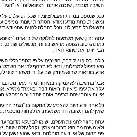
חשיבה מובנים, שנכנה אותם "רציונאליות" או "הגיון
ככל שנטפס במדרג האבולוציוני, השכל הפועל, פועל על 
ומשונות, כתת מודע ומודע, הסתרות שונות, מניעים על
ותשאלו כל פסיכולוג, נוכל בהחלט להניח שהמודעות ש
עתה נבין, שאין משמעות לחלוקה של בן אדם "רציונא
כמו נהג טוב הצופה מראש בעיות ומכשולים שונים, ונ
הבין יותר את שהוא רואה.
כולם, בסופו של דבר, חושבים על פי מספר כללי חשיבה
היא תיפול למרגלותי, ודאי לא תרחף לה; אם השמש ב
אדע בוודאות שהוא מוחזק שם על ידי משהו חיצוני לו, וכו
אבל בחשיבה לא עמוקה במיוחד, מהר מאד מסתבר, שמע
עקר את עיניו כי אין הן רואות דבר "באמת" ממילא. א
אין זה אומר שהם מבינים אותה יותר טוב מנזיר לא חכ
כל אחד יודע היום להצביע על המקום בו "נגמר ההיגי
שאין להם תשובה חד משמעית, או לפחות מוסכמת באופ
עתה נחזור לתמונת העולם, ושימו לב שלא מדובר עדיין
ולא משנה מה הוא סבור ומאמין, נקבל עולם שטוח, יצי
פני תהום של אי ידיעה מוחלטת, ודאי שהוא נשען על מ