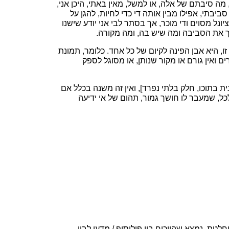
 מה סיבתם של אלה, או למשל, מאין באתי, היכן אני,
ביבתי, אפילו מבין אותה די כדי לחיות, להגן על
ונל מסוים ודי מוכר, אך בסתר לבי אני יודע שישנו
מכך את הסביבה ומה שיש בה, ומה מקורה.
זו, היא אבן הפינה לקיום של כל אחד. כלומר, תמונת
ם ואין גורם או מקור שנותן, או מסוגל לספק
ת בתוכו, חלק בלתי נפרד], ואין זה משנה בכלל אם
כל, שמעבר לו חושך גמור, תהום של אי ידיעה
טת, נמצא שהויכוח בין פילוסוף / מדען לבין