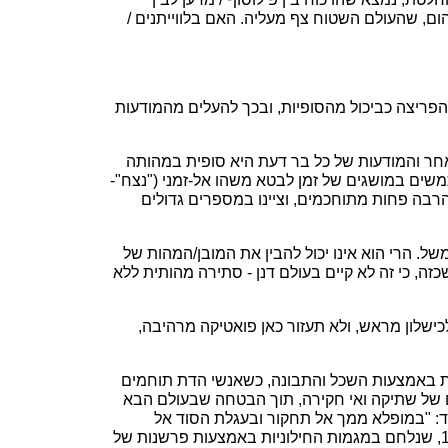
, שהעולם השטוח צף מעליה. האם בלווייתנים /
פריצה כביכול מהסופיות, ובכך להעלים מהמודעות
אחר והמודעות של כל בר דעת היא סופית במהותה
תמשים במושגים של זמן לבטא משהו אל-זמני ("נצח"-
 הרבה פחות מתוחכמים, וציינו במספרים גדולים
 הרי הוא אינו יכול להבין את המובן/המהות של
זה, כי זה לא קיים בעולם דנן - סתירה מהותית ללא
כישלון מראש, ולא תעזור כאן פואטיקה מרהיבה,
ות באמצעות השכל והתבונה, כשאנשי הדת תוחמים
ם של שתיקה ואי חקירה, תוך הבטחה שבעולם הבא
אד: "במופלא ממך אל תחקור ובעגלת הסוד אל
תחרוש" [מלבי"ם, על יחזקאל פרק א פסוק א - הקדמה. (מלבי"ם- פרשן המקרא, מגדולי הרבנים במזרח אירופה במאה ה-19, שנלחם במגמות החילוניות באמצעות פרשנות של