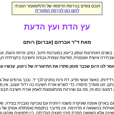
הנכם צופים בגירסת הדפסה של הדף/מאמר הנוכחי.
לחצו כאן לגירסה המקורית
עץ הדת ועץ הדעת
מאת ד"ר אברהם (אברום) רותם
בשנים האחרונות עוסק בייעוץ במערכות חינוך, כותב פרוזה והגות, עו
שבחירה אישית אוטנטית, מודעות עצמית גבוהה וחשיבה ביקורתית הן א
מר לנו היום שכבר מזמן סתרו את התיאוריה של ניוטון. עכשיו עו
רדידותו, כאשר אנשי מדע, דת ורוח נותנים לכך יד, ובכך גורמים עוול
הנו מופרך מיסודו. כדי לשרש אורח חשיבה כה רדוד ועצוב, אין מד
דמגוגי כמו זה, מה גם שהרווח מהתאמצות לאמץ אורח חשיבה תבוני יות
בארץ) אופנה שעיקרה משנה רוחנית עם טכניקה מובנית בצידה, של 
ווילות בהשוואה זו מדהימה. אין מדובר בתקפות (אמת/לא אמת) של משנ
אינה אלא השוואה חסרת סיכוי מעצם הגדרתה, בין ממצאים שנהגו ו