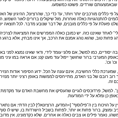
", שבאמצעותם שורדים. פשוטו כמשמעו.
פי כללים מורכבים יותר ויותר, עד כדי כך, שהרציונל, ההיגיון של הא
ומים להתנהגויות כאלה ואחרות, מול שיקולים ברורים לאור השמש, המכו
לנו פועלת על פי כללים מובנים, של דבר שנובע מדבר. לכל תוצאה יש 
לי" לאחד שאיננו כזה. יש כמובן כאלה המפרשים את המציאות לצרכיה
הג פחות טוב, שהוא נוהג אמנם את הרכב, אך אינו מבחין, אלא ברגע ה
 יסודיים, כמו למשל, אם פלוני עומד לידי, ודאי שאינו נמצא לפני ב
אופק המערבי ברור שחושך ייפול עוד מעט קט; אם אראה במו עיני מאן
' וכו'.
רכת כללי החשיבה, אינם עונה על הכל. ידוע הסיפור אודות הנזיר 
ך רוב רובם של בני האדם, מתייחסים לממשות באופן רציני יותר מנזיר
ם זה.
ון". למשל, פרדוכסים לוגיים שהעסיקו את מחשבת האדם עוד מקדמת דנ
ן כן ומלא על ידי המודעות.
 על הויכוח בין ה"פילוסוף" [=המדען, הרציונאלי] לבין הדתי: אם נת
ב ומוצק, ברור פחות או יותר, לפחות בשביל הישרדות בו, שיש לו סוף
שהו, נאמר פילים או צבים כאלה או אחרים. שלא כקדמונינו, אין מדוב