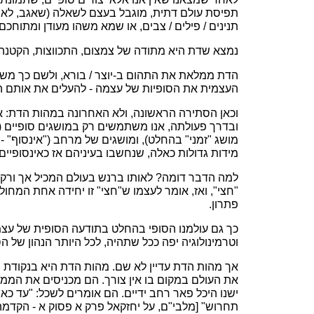
תפיסת עולם דתית, מוגבל בעצם לשאלה (שאגב, לא מ
תנינים / פילים / צבים, או שמא משהו מעודן ומתוחכם 
נמצא שדת היא מתודה של צמצום, התכווצות, הקטנה ש
הדת ממלאת את התהום ב-יוצר / בורא, ולשם כך משת
העצמית את הסופיות של עצמה - להעלים את אותם ה
וכאן הסתירה הראשונה, ולא האחרונה במהות הדת: א
ובדרך פעולתה, אנו משתמשים רק במושגים סופיים (כי
מושג "זמני" בהחלט), ומושגים של מרחב ("אינסוף" -
מידות גדולות כאלה, שנחשבו בעיניהם אז כאינסופיים.
למה הדבר דומה? לאותו ברנש בעולם המכיל אך ורק 
"חצי", ואז, אומר לעצמו ש"חצי" זו יחידה אחת המחו
פתרון.
כך גם עולמנו הסופי בהחלט בתודעה הסופית של עצמנו:
וטרמינולוגיה יפה ככל שתהיה, לכל היותר הנהון של הס
אך מהות הדת עדיין לא שם. מהות הדת היא בנקודת 
את העולם במקום בו אין צורך. הם מכניסים את הממ
ישנו היכל פאר רחב ידיים. הם אומרים לשכל: "עד כ