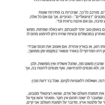
דם, מורכב כל כך, שניכרות בו סתירות שונות
נים "רציונאליים" - הגיוניים. אך גם אם כל אלה,
סיבה, גם אם איננה נראית וכד'.
ם באופן טוב יותר לטובתם, ויש כאלה שפחות, ממש
אחרון במכשולים ובעיות שהיה ניתן להימנע מהם לו
אותו רגע, או בארץ אחרת. אם אעזוב את הכוס שבידי
 דהו המרחף לו באוויר ונשאר במקומו זמן ממושך,
שהבין משום מה, שהכל אשליה ואין ממשות, ולכן
 זה, ולא מנסים להכחישה, ואף מנסים ליהנות בה, אך
ה, ושאלות רלוונטיות לקיום, שכל בר דעת מבין
אר את תמונת העולם של אדם, שהוא רציונאלי מטבעו,
, שמעבר לו ישנה תהום אין חקר. ומאחר והוא צף על
ר על פלנטה ארץ. מדובר על תמונת העולם: אני קיים,