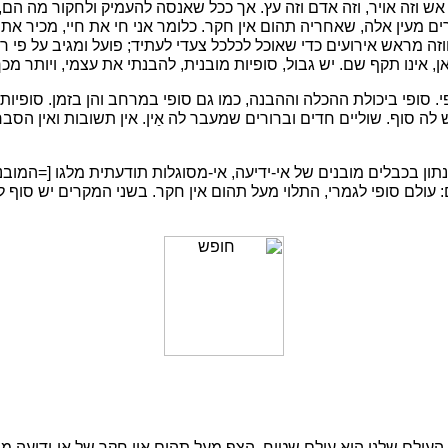
ו אש וזה אויר, וזה אדם וזה עץ. אך ככל שאנסה להעמיק ולחקור מה הם,
ם מעין אלה, שאחריה תהום אין חקר. כלומר אני חי את חיי, מכיר את ס
זה מראש אירועים כדי שאוכל לכלכל צעדי לעתיד; פועל ומגיב על פי רצי
אן, אינו תקף שם. יש גבול, סופיות מובנית, להבנתי את עצמי, ויותר 
. סופי ביכולת ההכלה וההבנה, כמו גם סופי במרחב והן בזמן. סופיות 
ה סוף. שוליים חדים וברורים שמעבר לה אַין. אין תשובות ואין הסברי
ון בכבלים מובנים של אי-ידיעה, אי-מסוגלות תודעתית מלגו [=המובני
 עולם סופי לגמרי, התלוי מעל תהום אין חקר. בשני המקרים יש סוף ל
עולם שלנו היא עולם שטוח, הצף מעל תהום אין חקר של אי-ידיעה מוחל