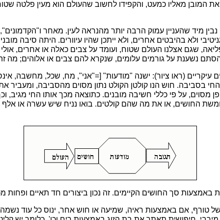
 את המובן מאליו כמעט, והקפידו לחשוב שהעולם הוא מעין פלטה שטוח
נבין מיד שהעניין עמוק הרבה יותר מהנראה לעין. מאחר ו"הקדמונים", ו
טיבי ולא בהיבטים אחרים, ולא ייתכן שהיו עיוורים. היתה סיבה מובנ
אה, שגם אצלנו העולם שטוח, ועומד על צבים כאלה או אחרים, אולי עם
ן הסתם נשענת על גורמים עלומים, שנקרא להם צבים או אלוהים; מה ז
ים עיקריים (ראו ציור): ישנה "מודעות" [="אני", מח, שכל, מחשבה, אינ
חי בסביבה. חוש הנו קולטן הקולט נתון מסוים מהסביבה, ומעביר את
 מסוים, על פי כללי חשיבה מובנים. כתוצאה מכך אותו החי מגיב, וכך
 חמשת החושים, או את מה שהם קולטים. בואו נניח שיש עשרה או אלף ח
 באמצעות סך החושים הקיימים. זה נכון ביצורים חד תאיים ופחות מכ
ל טורף, אם באמצעות ראיה, שמיעה או חוש אחר, ינוס כל עוד נשמה
ר מירבי. חיפושית תאתר את בת הזוג באמצעות ריח וכו'. כלומר יש קלי