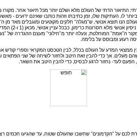
 התיאור הדתי של העולם מלא ושלם יותר מכל תיאור אחר. מקורו ממק
תר לו. העתיקות שלו, זמן כתיבתו וזהות כותבו שאינם ידועים - מאששי
(3), איש דתי קרוב יותר למקור ה"אמת" המוחלטת, ונעלה יותר מ"חילוני" מעצם ההגדר
ה רעוע ומבוסס על בלימה.
ן ממצאי המדע על העולם בכלל, לבין הטכסט המקראי וספרי קודש אח
הם מעלים. אך כדי להבין זאת היטב ולחזור לשיחה של שני הפתאים
, הפעם לעד- נחזור לרגע לבסיס, כדי להבין היטב את השאר.
ת לכם על "הקדמונים" שחשבו שהעולם שטוח, עד שהגיעו חכמים רציונ