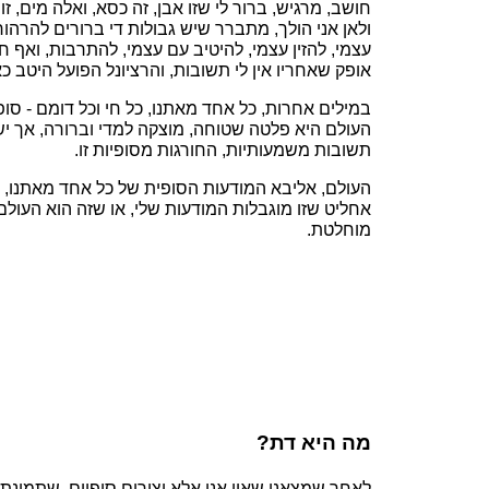
חושב, מרגיש, ברור לי שזו אבן, זה כסא, ואלה מים, ז
ולאן אני הולך, מתברר שיש גבולות די ברורים להרהורי
עצמי, להזין עצמי, להיטיב עם עצמי, להתרבות, ואף חו
אופק שאחריו אין לי תשובות, והרציונל הפועל היטב כ
במילים אחרות, כל אחד מאתנו, כל חי וכל דומם - סופי
העולם היא פלטה שטוחה, מוצקה למדי וברורה, אך יש ל
תשובות משמעותיות, החורגות מסופיות זו.
העולם, אליבא המודעות הסופית של כל אחד מאתנו, נת
אחליט שזו מוגבלות המודעות שלי, או שזה הוא העולם:
מוחלטת.
מה היא דת?
לאחר שמצאנו שאין אנו אלא יצורים סופיים, שתמונת ה