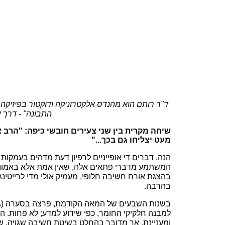
ד"ר רותם הוא מהנדס אלקטרוניקה ודוקטור בפיזיקה. 
התבונה" - דרך 
שיחה מקרית בין שני צעירים חובשי כיפה: "הרב א
מעט יצליחו גם בכך..."
הנה, דברים די אופייניים לרפיון דעת מדהים בעמקות 
המשתמע מדברי פתאים אלה, שאין אמת אלא באמונתם, 
בהצגת אורח חשיבה חלופי, מעמיק אולי מדי לרייטינג 
בהרבה.
בשנות השבעים של המאה הקודמת, פרצה בסערה (גם 
למבנה חלקיקי החומר, כפי שידוע למדע; לא פחות. הא
ומעניינת. אך מדובר בהחלט בשיטת חשיבה שגויה, ש