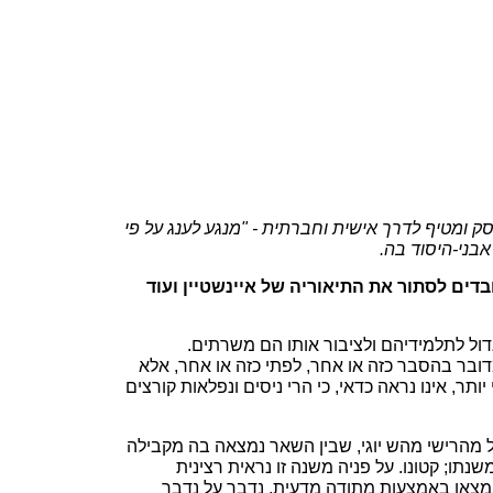
סק ומטיף לדרך אישית וחברתית - "מנגע לענג על פי
בני-היסוד בה.
בדים לסתור את התיאוריה של איינשטיין ועוד
 גדול לתלמידיהם ולציבור אותו הם משרתים.
ובר בהסבר כזה או אחר, לפתי כזה או אחר, אלא
ר, אינו נראה כדאי, כי הרי ניסים ונפלאות קורצים
מהרישי מהש יוגי, שבין השאר נמצאה בה מקבילה
תו; קטונו. על פניה משנה זו נראית רצינית
נמצאו באמצעות מתודה מדעית, נדבך על נדבך