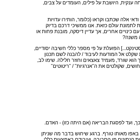
ה ענקית, היושבת על פילים, העומדים על צבים,
דאי אלה שכתבו וקראו (כלומר, הותירו עדויות
ית לתמונת עולם כזאת. אנו ממשיכי דרכם בדיוק
 כינויים אחרים, אך עדיין דיסקה, מובנת פחות או
ה משנה?
סטינקט...] הפועלת על פי מספר כללי חשיבה יסודיים,
 שקלט אל המודעות לעיבוד / להבנה לשם תכנון
 הוא שורד, מעמיד צאצאים וחוזר חלילה. שימו לב,
ושים, שקולטים את ה"אנרגיות" / "ריטוטים"
ך, ועד לפסגת הבריאה (אם היתה כזו) - האדם.
 באפו מאותו טורף. ברגע שיחוש בדבר מה שניתן
טת הנתונים מן הסביבה, ועיבודם באמצעות כללי