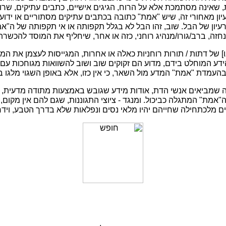
, שאינה מסתמכת אלא על הרוח, הגיגים אישיים, כתבים עתיקים, שרו
ן מאחורי זה, שיש "אמת" כתובה בכתבים עתיקים מסתוריים או ידועה
יון של הבל. שוב, זהו הבל לא בגלל תקפותה או אי תקפותה של ה"א
חזה, ברב/גורו/מנהיג רוחני, כזה או אחר, שיחליף את המוסד להכשרת ב
] של דתות / תורות רוחניות כאלה או אחרות, המגייסות לעצמן את ה
ע המוחלט בידם, מדוע הם זקוקים שוב ושוב להשוואות מגוחכות עם ה
 בהעמדת "אמת" המדע מול השאר, כי אין כזו, אלא באופן השגוי מלגו
 שמביאים אנשי הדת, אודות מידע שגובש באמצעות מתודה מדעית, לא
ה"אמת" המתגלה כביכול. ומנגד - ציוצי התגוננות, שגם להם אין מקו
 מלכתחילה שחייהם יהיו מלאי נסים ונפלאות שלא בדרך הטבע, וידח