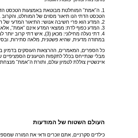
1. ה"אמת" המוחלטת מבוטאת באמצעות הטכסט הדתי:
הטכסט הדתי הנו תיאור מסוים של המוחלט, והקרוב ביו
2. המדע הוא פרי חשיבה אנושי: התיאור המדעי של העולם הנו תוצא אנושי, ש"מגלה" חלקים מקוטעים ומוגבלים מאד מן ה"אמת" המוחלטת, כפי שהמקור הנ"ל (1) מתאר ויודע.
3. המדע כפוף לדת: ממצאי המדע אינם "אמת", אלא ניסיון אנושי מלא חסרונות כרימון, כבכל עניין אנושי, מכאן (1 ו-2) המדע כפוף למרוּת ה"אמת" הדתית.
4. דתי נעלה מחילוני: מכאן 
במתודה מדעית, שהיא פשטנית, מלאה סתירות, ובסיס
כל הספרים, המאמרים, ההרצאות העוסקים בדמיון בי
מבלי שנתייחס בכלל לתקפות הטיעונים הספציפיים ש
איינשטיין צוללת לטמיון עולם, ותורת ה"אמת" מנצחת
העולם השטוח של המודעות
כילדים סקרניים, אתם זוכרים ודאי את המורה שמספר