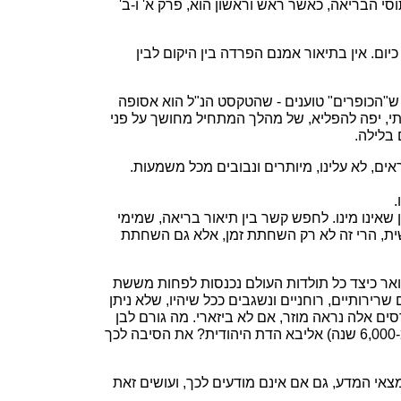
 הבריאה, כאשר ראש וראשון הוא, פרק א' ו-ב'
ום. אין בתיאור אמנם הפרדה בין היקום לבין
מה ש"הכופרים" טוענים - שהטקסט הנ"ל הוא אסופה
ותי, יפה להפליא, של מהלך המתחיל מחושך על פני
בלילה.
ים, לא עלינו, מיותרים ונבובים מכל משמעות.
שאינו מינו. לחפש קשר בין תיאור בריאה, שמימי
ושית, הרי זה לא רק השחתת זמן, אלא גם השחתת
אר כיצד כל תולדות העולם נכנסות לפחות מששת
רירותיים, רוחניים ונשגבים ככל שיהיו, שלא ניתן
ים אלה נראה מוזר, אם לא ביזארי. מה גורם לבן
אדם לקום בבוקר, ולנסות לתחוב את כל המידע המדעי על מיליארדי השנים בהתפתחות היקום, לקוף של מחט (של פחות מ-6,000 שנה) אליבא הדת היהודית? את הסיבה לכך
צאי המדע, גם אם אינם מודעים לכך, ועושים זאת