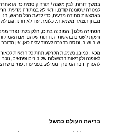
במשך דורות, לבין משנה / תורה קוסמית כזו או אחרת
למטרה שסומנה קודם, וודאי לא במתודה מדעית. הרעיו
באמצעות מתודה מדעית, כדי לדעת הכל מראש, הנו רע
מבחן תוצאה משמעותי. כלומר, עוד לא חזינו, וגם לא נ
הסתירה מלגו [=המובנה בתוכו, חלק בלתי נפרד ממנו
זועקת לשמים ברגשות הנחיתות שלהם. אם האמת והיד
שוב ושוב, וננסה בקצרה לעמוד עליה כאן. אין מדובר
מכאן, כמובן, נשמטת הקרקע תחת כל הראיות לכאורה
לאופנה ולקריאות התפעלות של בורים ופתאים, נוכח 
להפריך דבר המופרך ממילא, בפני עדת פתיים שרוצים
בריאת העולם כמשל