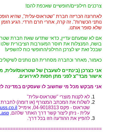
צרכנים חילוניים/חופשיים שאכפת להם!
לאחרונה הכריזה חברת "שטראוס-עלית", שהיא הופכ
נותני הכשרות". זה קרה, אחרי חרם חרדי. הגיע הזמן 
שלא סופר אותנו.
אם לא שמעתם עדיין, כדאי שתדעו שאת חברת שטראוס
בושה, המנצלות את חוסר המעורבות הציבורית שלנו כ
שבכל זאת יש לצרכן החילוני/החופשי כוח להשפיע!
כאמור, מאחר וכחברה מסחרית הם נותנים לשיקולים 
אני כצרכן (בינתיים לשעבר) של שטראוס/עלית,
אישור מבד"צ לפני מתן חסות לאירועים.
אני מבקש מכל מי שחשוב לו שעסקים במדינה לא 
לא לקנות מוצרי "שטראוס-עלית"
לשלוח את המכתב המצורף (או דומה) לחברת 
שטראוס - פקס
04-9018313
, אימייל
uss.co.il
עלית - ניתן ליצור קשר דרך האתר שלהם,
t.asp
להפיץ את ההודעה הזו בכל דרך.
======================================