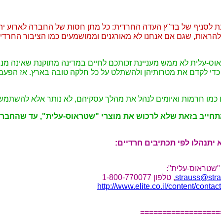
ת לסניף של בד"ץ העדה החרדית: כל מתן חסות של החברה לארוע י
להראות, שגם אם אנחנו לא מאורגנים וממושמעים כמו הציבור החרדי, אנח
-עלית לא ממש מעניינת זכותכם לחיים במדינה מתוקנת שאינה מנוהל
די לקדם את מטרותיהן ולהשתלט על כל חלקה טובה בארץ. אז הפעם, 
כמו חרמות ואיומים לנהל את מהלך עסקיהם, לא נותר אלא להשתמש 
 מתחייב בזאת שלא לרכוש את מוצרי "שטראוס-עלית", עד שהחב
יתנהלו לפי תכתיבים חרדיים:
"שטראוס-עלית":
strauss@stra
, טלפון
1-800-770077
http://www.elite.co.il/content/contac
==================